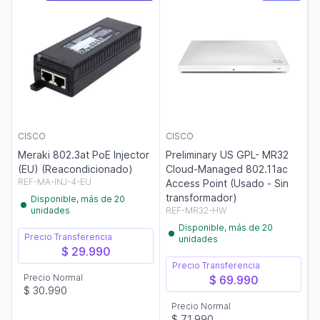
CISCO
CISCO
Meraki 802.3at PoE Injector
Preliminary US GPL- MR32
(EU) (Reacondicionado)
Cloud-Managed 802.11ac
REF-MA-INJ-4-EU
Access Point (Usado - Sin
transformador)
Disponible, más de 20
unidades
REF-MR32-HW
Disponible, más de 20
Precio Transferencia
unidades
$ 29.990
Precio Transferencia
Precio Normal
$ 69.990
$ 30.990
Precio Normal
$ 71.990