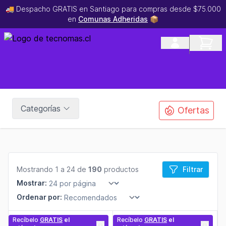
🚚 Despacho GRATIS en Santiago para compras desde $75.000
en
Comunas Adheridas
📦
Categorías
Ofertas
Mostrando 1 a 24 de
190
productos
Filtrar
Mostrar:
Ordenar por:
Recíbelo
GRATIS
el
Recíbelo
GRATIS
el