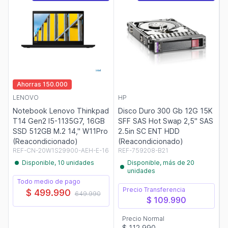
Ahorras 150.000
LENOVO
HP
Notebook Lenovo Thinkpad
Disco Duro 300 Gb 12G 15K
T14 Gen2 I5-1135G7, 16GB
SFF SAS Hot Swap 2,5" SAS
SSD 512GB M.2 14," W11Pro
2.5in SC ENT HDD
(Reacondicionado)
(Reacondicionado)
REF-CN-20W1S29900-AEH-E-16
REF-759208-B21
Disponible, 10 unidades
Disponible, más de 20
unidades
Todo medio de pago
Precio Transferencia
$ 499.990
649.990
$ 109.990
Precio Normal
$ 112.990