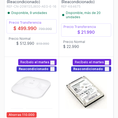
(Reacondicionado)
(Reacondicionado)
REF-CN-20W1S5J800-AEG-E-16
REF-K64675
Disponible, 9 unidades
Disponible, más de 20
unidades
Precio Transferencia
Precio Transferencia
$ 499.990
799.990
$ 21.990
Precio Normal
Precio Normal
$ 512.990
819.990
$ 22.990
Recíbelo
el martes
Recíbelo
el martes
Reacondicionado
Reacondicionado
Ahorras 110.000