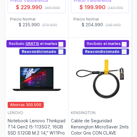
Precio Transferencia
Precio Transferencia
$ 229.990
$ 199.990
369.990
240.990
Precio Normal
Precio Normal
$ 235.990
$ 204.990
379.990
246.990
Recíbelo
GRATIS
el martes
Recíbelo
el martes
Reacondicionado
Reacondicionado
Ahorras 300.000
LENOVO
KENSINGTON
Notebook Lenovo Thinkpad
Cable de Seguridad
T14 Gen2 I5-1135G7, 16GB
Kensington MicroSaver 2mts
SSD 512GB M.2 14," W11Pro
Color Gris CON CLAVE