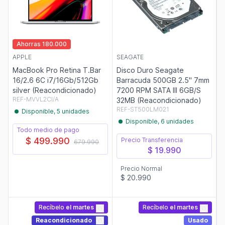
Ahorras 180.000
APPLE
SEAGATE
MacBook Pro Retina T.Bar
Disco Duro Seagate
16/2.6 6C i7/16Gb/512Gb
Barracuda 500GB 2.5" 7mm
silver (Reacondicionado)
7200 RPM SATA III 6GB/S
REF-MVVL2CI/A
32MB (Reacondicionado)
REF-ST500LM021
Disponible, 5 unidades
Disponible, 6 unidades
Todo medio de pago
$ 499.990
Precio Transferencia
679.990
$ 19.990
Precio Normal
$ 20.990
Recíbelo
el martes
Recíbelo
el martes
Reacondicionado
Usado