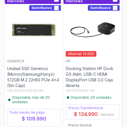
miércoles
miércoles
SemiNuevo
SemiNuevo
Ahorras 15.000
GENERICA
HP
Unidad SSD Generico
Docking Station HP Dock
(Micron/Samsung/Hynyx)
G5 Alám. USB-C HDMI
512GB M.2 22*80 PCIe 4x4
DisplayPort USB 3.0 Caja
(Sin Caja)
Abierta
CN-SSD512GB-22*80
CN-5TW10AA-OB
Disponible, más de 20
Disponible, 20 unidades
unidades
Precio Transferencia
Todo medio de pago
$ 134.990
149.990
$ 109.990
Precio Normal