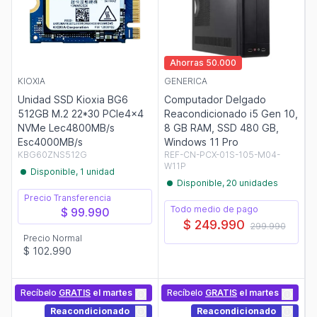
Ahorras 50.000
KIOXIA
GENERICA
Unidad SSD Kioxia BG6
Computador Delgado
512GB M.2 22*30 PCIe4x4
Reacondicionado i5 Gen 10,
NVMe Lec4800MB/s
8 GB RAM, SSD 480 GB,
Esc4000MB/s
Windows 11 Pro
KBG60ZNS512G
REF-CN-PCX-01S-105-M04-
W11P
Disponible, 1 unidad
Disponible, 20 unidades
Precio Transferencia
Todo medio de pago
$ 99.990
$ 249.990
299.990
Precio Normal
$ 102.990
Recíbelo
GRATIS
el martes
Recíbelo
GRATIS
el martes
Reacondicionado
Reacondicionado