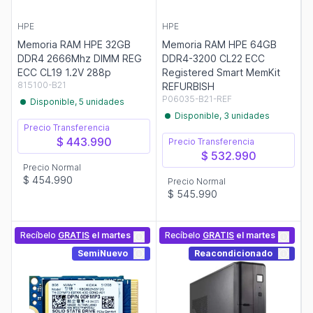
HPE
HPE
Memoria RAM HPE 32GB
Memoria RAM HPE 64GB
DDR4 2666Mhz DIMM REG
DDR4-3200 CL22 ECC
ECC CL19 1.2V 288p
Registered Smart MemKit
815100-B21
REFURBISH
P06035-B21-REF
Disponible, 5 unidades
Disponible, 3 unidades
Precio Transferencia
$ 443.990
Precio Transferencia
$ 532.990
Precio Normal
$ 454.990
Precio Normal
$ 545.990
Recíbelo
GRATIS
el martes
Recíbelo
GRATIS
el martes
SemiNuevo
Reacondicionado