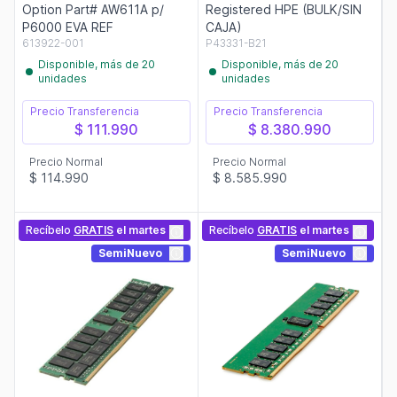
Option Part# AW611A p/
Registered HPE (BULK/SIN
P6000 EVA REF
CAJA)
613922-001
P43331-B21
Disponible, más de 20
Disponible, más de 20
unidades
unidades
Precio Transferencia
Precio Transferencia
$ 111.990
$ 8.380.990
Precio Normal
Precio Normal
$ 114.990
$ 8.585.990
Recíbelo
GRATIS
el martes
Recíbelo
GRATIS
el martes
SemiNuevo
SemiNuevo