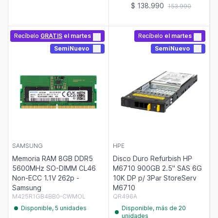
$ 138.990
153.990
Recíbelo
GRATIS
el martes
Recíbelo
el martes
SemiNuevo
SemiNuevo
SAMSUNG
HPE
Memoria RAM 8GB DDR5
Disco Duro Refurbish HP
5600MHz SO-DIMM CL46
M6710 900GB 2.5" SAS 6G
Non-ECC 1.1V 262p -
10K DP p/ 3Par StoreServ
Samsung
M6710
M425R1GB4BB0-CWMOL
QR496A
Disponible, 5 unidades
Disponible, más de 20
unidades