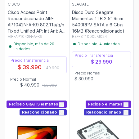
CISCO
SEAGATE
Cisco Access Point
Disco Duro Seagate
Reacondicionado AIR-
Momentus 1TB 2.5" 9mm
AP1042N-A-K9 802.11a/g/n
5400RPM SATA a 6 Gb/s
Fixed Unified AP; Int Ant; A
16MB (Reacondicionado)
AIR-AP1042N-A-K9
REF-ST1000LM024
Re
Disponible, más de 20
Disponible, 4 unidades
unidades
Precio Transferencia
Precio Transferencia
$ 29.990
$ 39.990
149.990
Precio Normal
$ 30.990
Precio Normal
$ 40.990
153.990
Recíbelo
GRATIS
el martes
Recíbelo
el martes
Reacondicionado
Reacondicionado