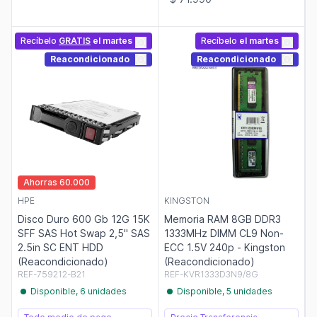
Recíbelo
GRATIS
el martes
Recíbelo
el martes
Reacondicionado
Reacondicionado
Ahorras 60.000
HPE
KINGSTON
Disco Duro 600 Gb 12G 15K
Memoria RAM 8GB DDR3
SFF SAS Hot Swap 2,5" SAS
1333MHz DIMM CL9 Non-
2.5in SC ENT HDD
ECC 1.5V 240p - Kingston
(Reacondicionado)
(Reacondicionado)
REF-759212-B21
REF-KVR1333D3N9/8G
Disponible, 6 unidades
Disponible, 5 unidades