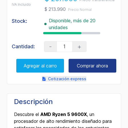
24
IVA Incluido
Reviews.
$ 213.990
Precio Normal
Enlace
en
Disponible, más de 20
la
Stock:
misma
unidades
página.
-
+
Cantidad:
Agregar al carro
Comprar ahora
Cotización express
Descripción
Descubre el
AMD Ryzen 5 9600X
, un
procesador de alto rendimiento diseñado para