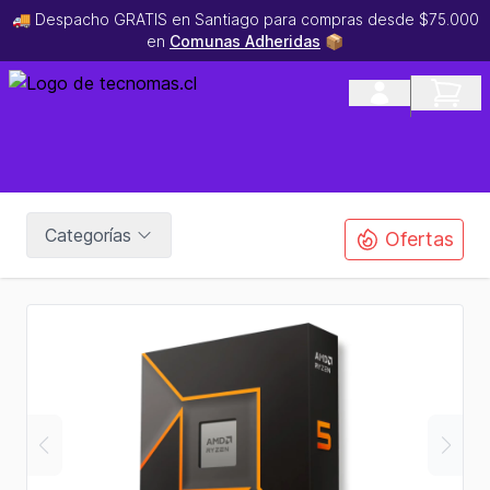
🚚 Despacho GRATIS en Santiago para compras desde $75.000
en
Comunas Adheridas
📦
Categorías
Ofertas