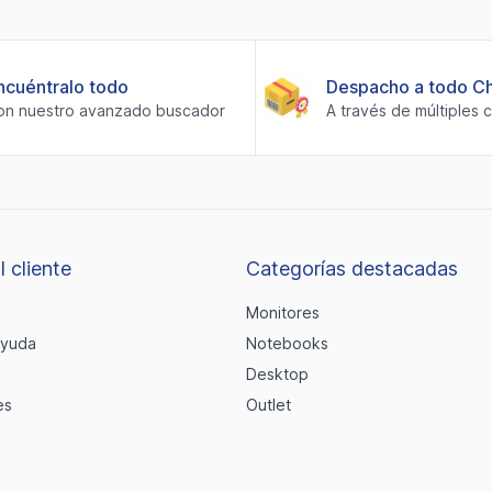
ncuéntralo todo
Despacho a todo Ch
on nuestro avanzado buscador
A través de múltiples 
l cliente
Categorías destacadas
Monitores
ayuda
Notebooks
Desktop
es
Outlet