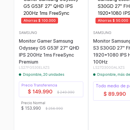
Ahorras $ 100.000
Ahorras $ 50.000
SAMSUNG
SAMSUNG
Monitor Gamer Samsung
Monitor Samsung
Odyssey G5 G53F 27" QHD
S3 S30GD 27" F
IPS 200Hz 1ms FreeSync
1920*1080 IPS 
Premium
100Hz
LS27FG530ELXZS
LS27D300GALXZS
Disponible, 20 unidades
Disponible, más d
Precio Transferencia
Todo medio de 
$ 149.990
$ 249.990
$ 89.990
Precio Normal
$ 153.990
$ 256.990