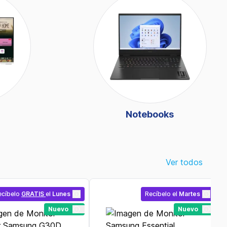
Notebooks
Ver todos
ecíbelo
GRATIS
el
Lunes
Recíbelo
el
Martes
Nuevo
Nuevo