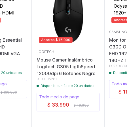
Ahorras
SAMSUNG
 Essential
Monitor
Ahorras $ 16.000
HD
G30D Od
LOGITECH
HDMI VGA
FHD 19
Mouse Gamer Inalámbrico
180HZ 
Logitech G305 LigthSpeed
LS27DG30
e 20 unidades
12000dpi 6 Botones Negro
Disponi
910-005281
pago
Todo m
Disponible, más de 20 unidades
$ 1
$ 139.990
Todo medio de pago
$ 33.990
$ 49.990