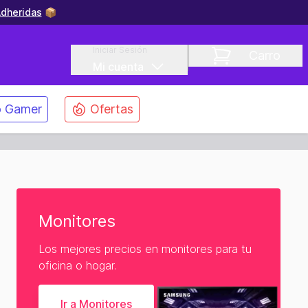
dheridas
📦
Iniciar Sesión
Carro
Mi cuenta
 Gamer
Ofertas
Monitores
Los mejores precios en monitores para tu
oficina o hogar.
Ir a Monitores