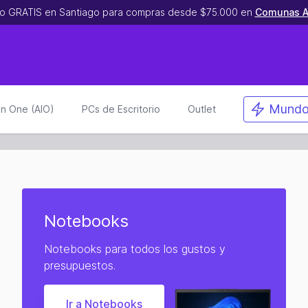
o GRATIS en Santiago para compras desde $75.000 en
Comunas A
Mundo
 in One (AIO)
PCs de Escritorio
Outlet
Notebooks
Notebooks para todos los gustos y
presupuestos.
Ir a Notebooks