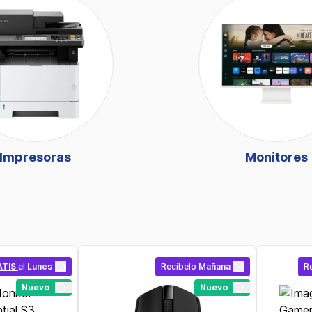
Impresoras
Monitores
ATIS
el
Lunes
Recíbelo
Mañana
R
Nuevo
Nuevo