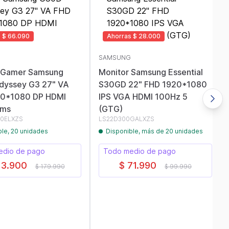
 $ 66.090
Ahorras $ 28.000
SAMSUNG
 Gamer Samsung
Monitor Samsung Essential
yssey G3 27" VA
S30GD 22" FHD 1920*1080
20*1080 DP HDMI
IPS VGA HDMI 100Hz 5
1ms
(GTG)
0ELXZS
LS22D300GALXZS
ble, 20 unidades
Disponible, más de 20 unidades
edio de pago
Todo medio de pago
13.900
$ 71.990
$ 179.990
$ 99.990