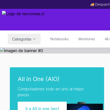
🚚 Despach
Categorías
Notebooks
Monitores
All
All in One (AIO)
Computadores todo en uno al mejor
precio.
Ir a All in one (aio)