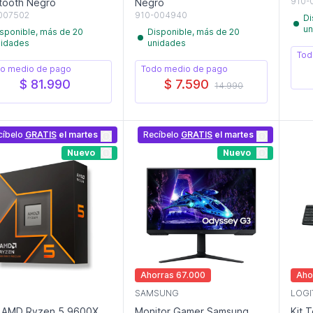
910-
tooth Negro
Negro
007502
910-004940
Di
un
sponible, más de 20
Disponible, más de 20
nidades
unidades
Tod
o medio de pago
Todo medio de pago
$ 81.990
$ 7.590
14.990
cíbelo
GRATIS
el martes
Recíbelo
GRATIS
el martes
Nuevo
Nuevo
Ahorras 67.000
Aho
SAMSUNG
LOGI
 AMD Ryzen 5 9600X
Monitor Gamer Samsung
Kit 