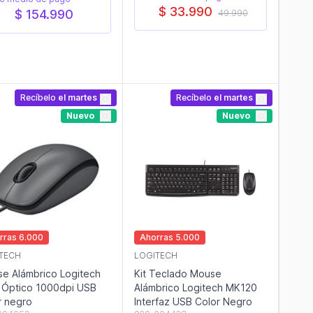
$ 33.990
$ 154.990
49.990
Recíbelo
el martes
Recíbelo
el martes
Nuevo
Nuevo
rras 6.000
Ahorras 5.000
TECH
LOGITECH
e Alámbrico Logitech
Kit Teclado Mouse
Óptico 1000dpi USB
Alámbrico Logitech MK120
r negro
Interfaz USB Color Negro