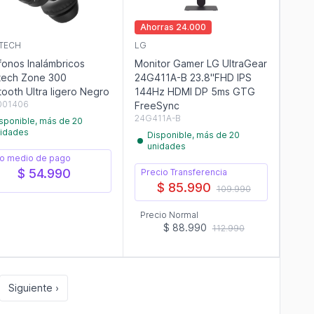
Ahorras 24.000
TECH
LG
fonos Inalámbricos
Monitor Gamer LG UltraGear
tech Zone 300
24G411A-B 23.8"FHD IPS
tooth Ultra ligero Negro
144Hz HDMI DP 5ms GTG
001406
FreeSync
24G411A-B
sponible, más de 20
idades
Disponible, más de 20
unidades
o medio de pago
$ 54.990
Precio Transferencia
$ 85.990
109.990
Precio Normal
$ 88.990
112.990
Siguiente ›