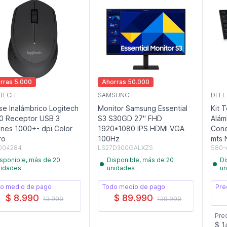
rras 5.000
Ahorras 50.000
TECH
SAMSUNG
DELL
e Inalámbrico Logitech
Monitor Samsung Essential
Kit 
0 Receptor USB 3
S3 S30GD 27" FHD
Alám
nes 1000+- dpi Color
1920*1080 IPS HDMI VGA
Cone
ro
100Hz
m
004284
LS27D300GALXZS
580-
sponible, más de 20
Disponible, más de 20
Di
nidades
unidades
un
o medio de pago
Todo medio de pago
Pre
$ 8.990
$ 89.990
13.990
139.990
Pre
$ 1