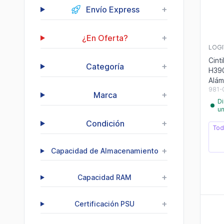
+
Envío Express
+
¿En Oferta?
LOGI
Cint
+
Categoría
H390
Alám
981-
+
Marca
Di
u
+
Condición
Tod
+
Capacidad de Almacenamiento
+
Capacidad RAM
+
Certificación PSU