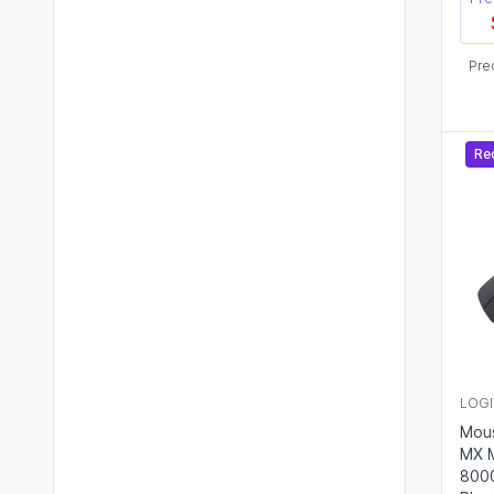
Pre
Re
LOGI
Mous
MX M
8000