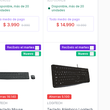
004053
920-004428
sponible, más de 20
Disponible, más de 20
idades
unidades
o medio de pago
Todo medio de pago
$ 3.990
$ 14.990
9.990
19.990
Recíbelo
el martes
Recíbelo
el martes
Nuevo
Nuevo
rras 16.140
Ahorras 5.100
TECH
LOGITECH
Teclado Mouse
Teclado Alámbrico Logitech