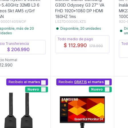
-5.40GHz 32MB L3 6
G30D Odyssey G3 27" VA
Inal
eos Skt AM5 c/Grf
FHD 1920*1080 DP HDMI
MK23
AN
180HZ 1ms
1000
100001405WOF
LS27DG300ELXZS
920-
sponible, más de 20
Disponible, 20 unidades
Di
nidades
un
Todo medio de pago
cio Transferencia
Tod
$ 112.990
179.990
$ 206.990
cio Normal
12.990
Recíbelo
el martes
Recíbelo
GRATIS
el martes
Nuevo
Nuevo