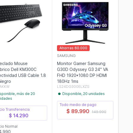
Ahorras 60.000
SAMSUNG
Teclado Mouse
Monitor Gamer Samsung
brico Dell KM300C
G30D Odyssey G3 24" VA
ctividad USB Cable 1.8
FHD 1920*1080 DP HDMI
ts Negro
180Hz 1ms
AKKW
LS24DG300ELXZS
sponible, más de 20
Disponible, 20 unidades
idades
Todo medio de pago
cio Transferencia
$ 89.990
149.990
$ 14.290
cio Normal
4.990