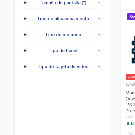
+
Tamaño de pantalla (")
Re
+
Tipo de almacenamiento
+
Tipo de memoria
+
Tipo de Panel
+
Tipo de tarjeta de video
Aho
SAM
Mon
Ody
IPS 
Pre
LS27
Di
Pre