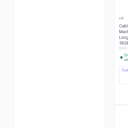
HP
Cabl
Mach
Long
18G
DHC
Di
u
Tod