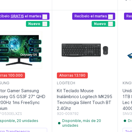
cíbelo
GRATIS
el martes
Recíbelo
el martes
Re
Nuevo
Nuevo
rras 100.000
Ahorras 13.190
SUNG
LOGITECH
KING
itor Gamer Samsung
Kit Teclado Mouse
Unid
ssey G5 G53F 27" QHD
Inalámbrico Logitech MK295
1TB 
200Hz 1ms FreeSync
Tecnologia Silent Touch BT
Lec 
mium
2.4Ghz
400
FG530ELXZS
920-009792
SNV3
sponible, 20 unidades
Disponible, más de 20
Di
unidades
cio Transferencia
Tod