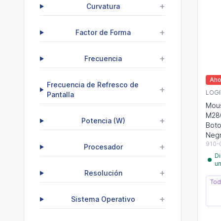
+
Curvatura
+
Factor de Forma
+
Frecuencia
Aho
Frecuencia de Refresco de
+
LOGI
Pantalla
Mous
M28
+
Potencia (W)
Boto
Neg
910-
+
Procesador
Di
u
+
Resolución
Tod
+
Sistema Operativo