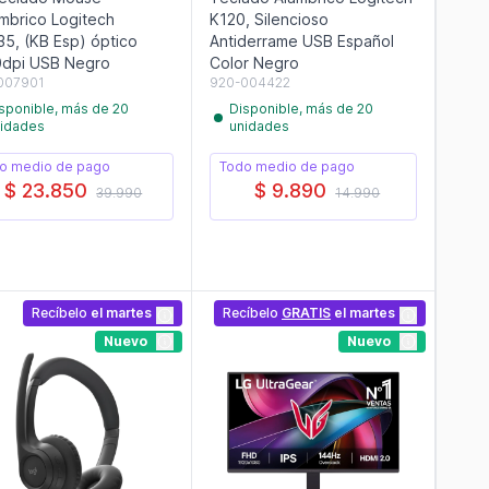
ámbrico Logitech
K120, Silencioso
5, (KB Esp) óptico
Antiderrame USB Español
dpi USB Negro
Color Negro
007901
920-004422
sponible, más de 20
Disponible, más de 20
idades
unidades
o medio de pago
Todo medio de pago
$ 23.850
$ 9.890
39.990
14.990
Recíbelo
el martes
Recíbelo
GRATIS
el martes
Nuevo
Nuevo