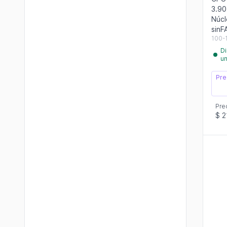
3.90
Núcl
sinF
100-
Di
u
Pre
Pre
$ 2