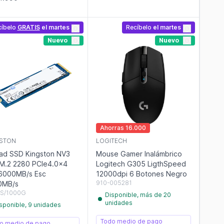
cíbelo
GRATIS
el martes
Recíbelo
el martes
Nuevo
Nuevo
Ahorras 16.000
STON
LOGITECH
ad SSD Kingston NV3
Mouse Gamer Inalámbrico
M.2 2280 PCIe4.0x4
Logitech G305 LigthSpeed
6000MB/s Esc
12000dpi 6 Botones Negro
910-005281
0MB/s
S/1000G
Disponible, más de 20
unidades
sponible, 9 unidades
Todo medio de pago
o medio de pago