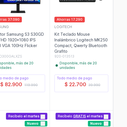
rras 37.090
Ahorras 17.290
SUNG
LOGITECH
tor Samsung S3 S30GD
Kit Teclado Mouse
FHD 1920*1080 IPS
Inalámbrico Logitech MK250
 VGA 100Hz Flicker
Compact, Qwerty Bluetooth
Grafito
D300GALXZS
920-013513
sponible, más de 20
Disponible, más de 20
idades
unidades
o medio de pago
Todo medio de pago
$ 82.900
$ 22.700
119.990
39.990
Recíbelo
el martes
Recíbelo
GRATIS
el martes
Nuevo
Nuevo