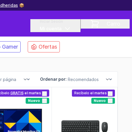
dheridas
📦
Iniciar Sesión
Carro
Mi cuenta
 Gamer
Ofertas
Ordenar por:
cíbelo
GRATIS
el martes
Recíbelo
el martes
Nuevo
Nuevo