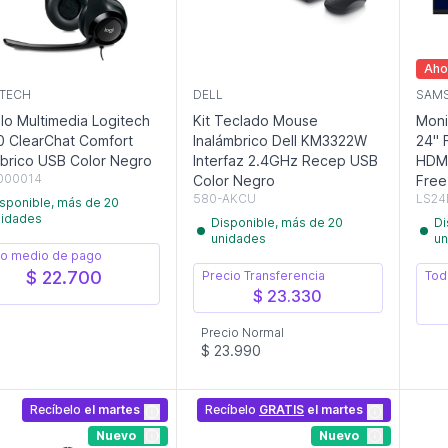
Aho
TECH
DELL
SAM
illo Multimedia Logitech
Kit Teclado Mouse
Moni
 ClearChat Comfort
Inalámbrico Dell KM3322W
24" 
brico USB Color Negro
Interfaz 2.4GHz Recep USB
HDMI
000014
Color Negro
Free
580-AKCU
LS24
sponible, más de 20
nidades
Disponible, más de 20
Di
unidades
un
o medio de pago
$ 22.700
Precio Transferencia
Tod
$ 23.330
Precio Normal
$ 23.990
Recíbelo
el martes
Recíbelo
GRATIS
el martes
Nuevo
Nuevo