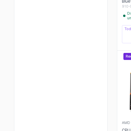
Blue
910-
Di
u
Tod
Re
AMD
CPU