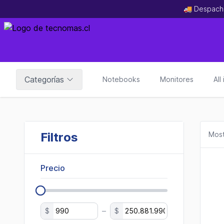
🚚 Despach
Categorías
Notebooks
Monitores
All
Filtros
Most
Precio
–
$
$