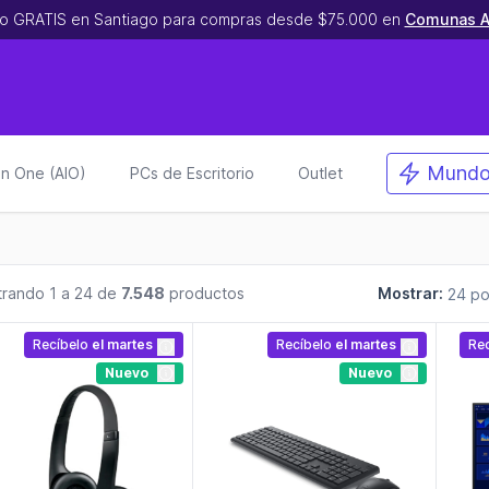
o GRATIS en Santiago para compras desde $75.000 en
Comunas A
Mundo
 in One (AIO)
PCs de Escritorio
Outlet
rando 1 a 24 de
7.548
productos
Mostrar:
Recíbelo
el martes
Recíbelo
el martes
Re
Nuevo
Nuevo