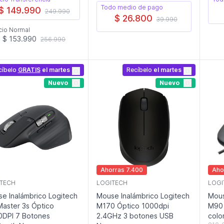
Todo medio de pago
$ 149.990
249.990
$ 26.800
39.990
cio Normal
$ 153.990
256.990
cíbelo
GRATIS
el martes
Recíbelo
el martes
Nuevo
Nuevo
Ahorras 7.400
Aho
TECH
LOGITECH
LOGI
e Inalámbrico Logitech
Mouse Inalámbrico Logitech
Mous
aster 3s Óptico
M170 Óptico 1000dpi
M90 
DPI 7 Botones
2.4GHz 3 botones USB
colo