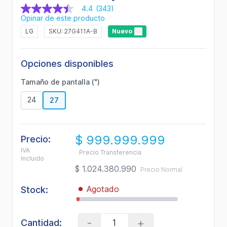
4.4
(343)
4.4
Opinar de este producto
de
5
LG
SKU: 27G411A-B
Nuevo
estrellas,
valor
medio
de
Opciones disponibles
valoración.
Read
Tamaño de pantalla (")
343
Reviews.
24
27
Enlace
en
la
misma
página.
$ 999.999.999
Precio:
IVA
Precio Transferencia
Incluido
$ 1.024.380.990
Precio Normal
Agotado
Stock:
-
+
Cantidad: