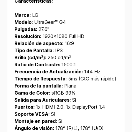
Características:
Marca:
LG
Modelo:
UltraGear™ G4
Pulgadas:
27.6"
Resolución:
1920x1080 Full HD
Relación de aspecto:
16:9
Tipo de Pantalla:
IPS
Brillo (cd/m²):
250 cd/m²
Ratio de Contraste:
1500:1
Frecuencia de Actualización:
144 Hz
Tiempo de Respuesta:
5ms (GtG más rápido)
Forma de la pantalla:
Plana
Gama de Color:
sRGB 99%
Salida para Auriculares:
Sí
Puertos:
1x HDMI 2.0, 1x DisplayPort 1.4
Soporte VESA:
Sí
Montaje en pared:
Sí
Ángulo de visión:
178º (R/L), 178º (U/D)