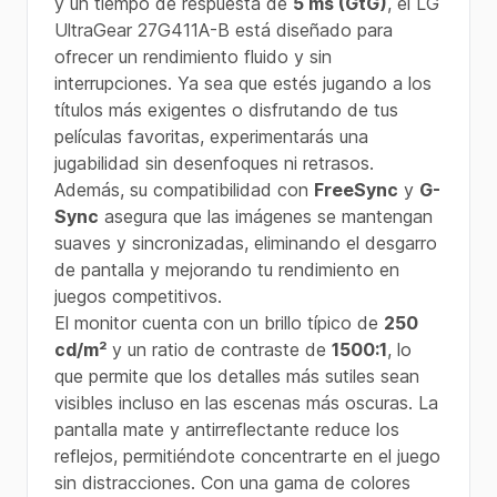
y un tiempo de respuesta de
5 ms (GtG)
, el LG
UltraGear 27G411A-B está diseñado para
ofrecer un rendimiento fluido y sin
interrupciones. Ya sea que estés jugando a los
títulos más exigentes o disfrutando de tus
películas favoritas, experimentarás una
jugabilidad sin desenfoques ni retrasos.
Además, su compatibilidad con
FreeSync
y
G-
Sync
asegura que las imágenes se mantengan
suaves y sincronizadas, eliminando el desgarro
de pantalla y mejorando tu rendimiento en
juegos competitivos.
El monitor cuenta con un brillo típico de
250
cd/m²
y un ratio de contraste de
1500:1
, lo
que permite que los detalles más sutiles sean
visibles incluso en las escenas más oscuras. La
pantalla mate y antirreflectante reduce los
reflejos, permitiéndote concentrarte en el juego
sin distracciones. Con una gama de colores