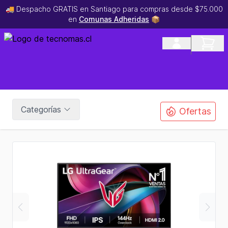
🚚 Despacho GRATIS en Santiago para compras desde $75.000
en
Comunas Adheridas
📦
Categorías
Ofertas