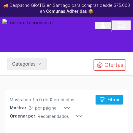
🚚 Despacho GRATIS en Santiago para compras desde $75.000
en
Comunas Adheridas
📦
Categorías
Ofertas
Mostrando 1 a 0 de
0
productos
Filtrar
Mostrar:
Ordenar por: