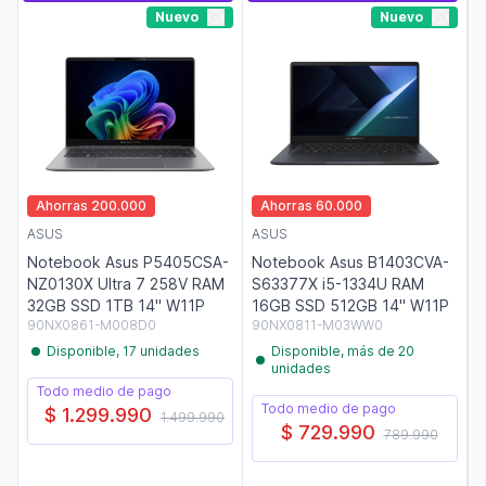
Nuevo
Nuevo
Ahorras 200.000
Ahorras 60.000
ASUS
ASUS
Notebook Asus P5405CSA-
Notebook Asus B1403CVA-
NZ0130X Ultra 7 258V RAM
S63377X i5-1334U RAM
32GB SSD 1TB 14" W11P
16GB SSD 512GB 14" W11P
90NX0861-M008D0
90NX0811-M03WW0
Disponible, 17 unidades
Disponible, más de 20
unidades
Todo medio de pago
Todo medio de pago
$ 1.299.990
1.499.990
$ 729.990
789.990