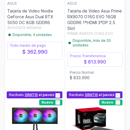
ASUS
ASUS
Tarjeta de Video Nvidia
Tarjeta de Video Asus Prime
GeForce Asus Dual RTX
RX9070 O16G EVO 16GB
5050 OC 8GB GDDR6
GDDR6 1*HDMI 3*DP 2.5
90YV0N72-M0AA00
Slot
PRIME-RX9070-O16G-EVO
Disponible, 4 unidades
Disponible, más de 20
unidades
Todo medio de pago
$ 362.990
Precio Transferencia
$ 813.990
Precio Normal
$ 833.990
Recíbelo
GRATIS
el jueves
Recíbelo
GRATIS
el jueves
Nuevo
Nuevo