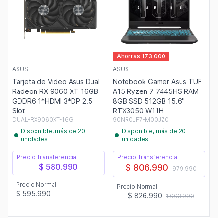
Ahorras 173.000
ASUS
ASUS
Tarjeta de Video Asus Dual
Notebook Gamer Asus TUF
Radeon RX 9060 XT 16GB
A15 Ryzen 7 7445HS RAM
GDDR6 1*HDMI 3*DP 2.5
8GB SSD 512GB 15.6"
Slot
RTX3050 W11H
DUAL-RX9060XT-16G
90NR0JF7-M00JZ0
Disponible, más de 20
Disponible, más de 20
unidades
unidades
Precio Transferencia
Precio Transferencia
$ 580.990
$ 806.990
979.990
Precio Normal
Precio Normal
$ 595.990
$ 826.990
1.003.990