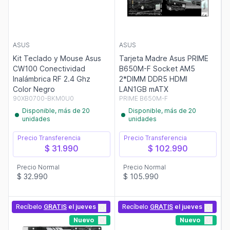
ASUS
ASUS
Kit Teclado y Mouse Asus
Tarjeta Madre Asus PRIME
CW100 Conectividad
B650M-F Socket AM5
Inalámbrica RF 2.4 Ghz
2*DIMM DDR5 HDMI
Color Negro
LAN1GB mATX
90XB0700-BKM0U0
PRIME B650M-F
Disponible, más de 20
Disponible, más de 20
unidades
unidades
Precio Transferencia
Precio Transferencia
$ 31.990
$ 102.990
Precio Normal
Precio Normal
$ 32.990
$ 105.990
Recíbelo
GRATIS
el jueves
Recíbelo
GRATIS
el jueves
Nuevo
Nuevo