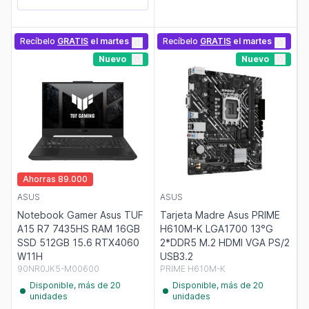
Recíbelo
GRATIS
el martes
Recíbelo
GRATIS
el martes
Nuevo
Nuevo
Ahorras 89.000
ASUS
ASUS
Notebook Gamer Asus TUF
Tarjeta Madre Asus PRIME
A15 R7 7435HS RAM 16GB
H610M-K LGA1700 13°G
SSD 512GB 15.6 RTX4060
2*DDR5 M.2 HDMI VGA PS/2
W11H
USB3.2
90NR0JK5-M00600
PRIME H610M-K
Disponible, más de 20
Disponible, más de 20
unidades
unidades