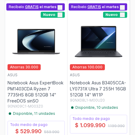
Recíbelo
GRATIS
el martes
Recíbelo
GRATIS
el martes
Nuevo
Nuevo
Ahorras 30.000
Ahorras 100.000
ASUS
ASUS
Notebook Asus ExpertBook
Notebook Asus B3405CCA-
PM1403CDA Ryzen 7
LY0731X Ultra 7 255H 16GB
7735HS 8GB 512GB 14"
512GB 14" W11P
90NX08L1-M00U20
FreeDOS sinSO
90NX09C1-M003Z0
Disponible, 10 unidades
Disponible, 11 unidades
Todo medio de pago
$ 1.099.990
Todo medio de pago
1.199.990
$ 529.990
559.990