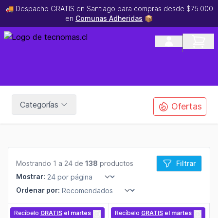
🚚 Despacho GRATIS en Santiago para compras desde $75.000
en
Comunas Adheridas
📦
Categorías
Ofertas
Mostrando 1 a 24 de
138
productos
Filtrar
Mostrar:
Ordenar por:
Recíbelo
GRATIS
el martes
Recíbelo
GRATIS
el martes