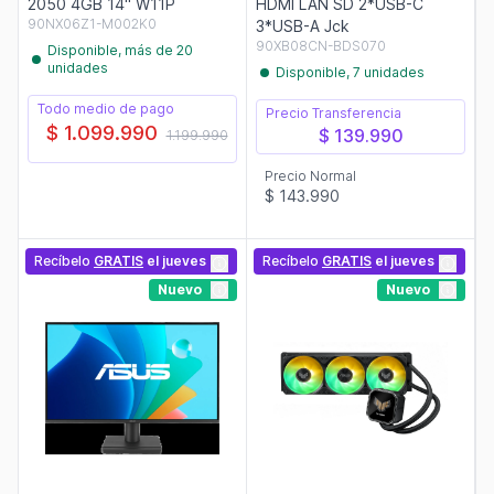
2050 4GB 14" W11P
HDMI LAN SD 2*USB-C
90NX06Z1-M002K0
3*USB-A Jck
90XB08CN-BDS070
Disponible, más de 20
unidades
Disponible, 7 unidades
Todo medio de pago
Precio Transferencia
$ 1.099.990
$ 139.990
1.199.990
Precio Normal
$ 143.990
Recíbelo
GRATIS
el jueves
Recíbelo
GRATIS
el jueves
Nuevo
Nuevo