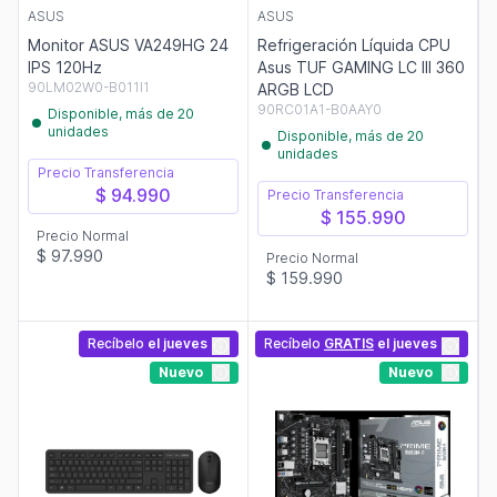
ASUS
ASUS
Monitor ASUS VA249HG 24
Refrigeración Líquida CPU
IPS 120Hz
Asus TUF GAMING LC III 360
90LM02W0-B011I1
ARGB LCD
90RC01A1-B0AAY0
Disponible, más de 20
unidades
Disponible, más de 20
unidades
Precio Transferencia
$ 94.990
Precio Transferencia
$ 155.990
Precio Normal
$ 97.990
Precio Normal
$ 159.990
Recíbelo
el jueves
Recíbelo
GRATIS
el jueves
Nuevo
Nuevo