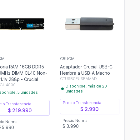
IAL
CRUCIAL
oria RAM 16GB DDR5
Adaptador Crucial USB-C
0MHz DIMM CL40 Non-
Hembra a USB-A Macho
CTUSBCFUSBAMAD
ECC 1.1v 288p - Crucial
6GU4800
Disponible, más de 20
unidades
sponible, 5 unidades
Precio Transferencia
cio Transferencia
$ 2.990
$ 219.990
Precio Normal
cio Normal
$ 3.990
25.990