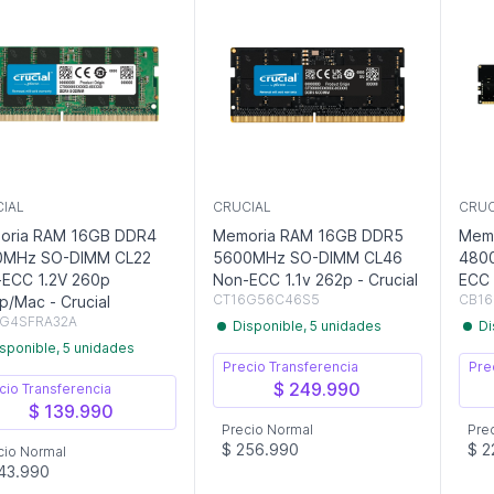
IAL
CRUCIAL
CRUC
oria RAM 16GB DDR4
Memoria RAM 16GB DDR5
Mem
0MHz SO-DIMM CL22
5600MHz SO-DIMM CL46
480
ECC 1.2V 260p
Non-ECC 1.1v 262p - Crucial
CT16G56C46S5
CB1
/Mac - Crucial
6G4SFRA32A
Disponible, 5 unidades
Di
sponible, 5 unidades
Precio Transferencia
Pre
$ 249.990
cio Transferencia
$ 139.990
Precio Normal
Pre
$ 256.990
$ 2
cio Normal
43.990