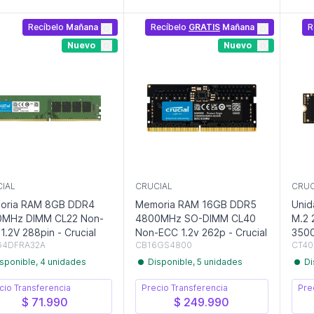
Recíbelo
Mañana
Recíbelo
GRATIS
Mañana
R
Nuevo
Nuevo
IAL
CRUCIAL
CRUC
oria RAM 8GB DDR4
Memoria RAM 16GB DDR5
Unid
0MHz DIMM CL22 Non-
4800MHz SO-DIMM CL40
M.2 
1.2V 288pin - Crucial
Non-ECC 1.2v 262p - Crucial
3500
G4DFRA32A
CB16GS4800
CT40
sponible, 4 unidades
Disponible, 5 unidades
Di
cio Transferencia
Precio Transferencia
Pre
$ 71.990
$ 249.990