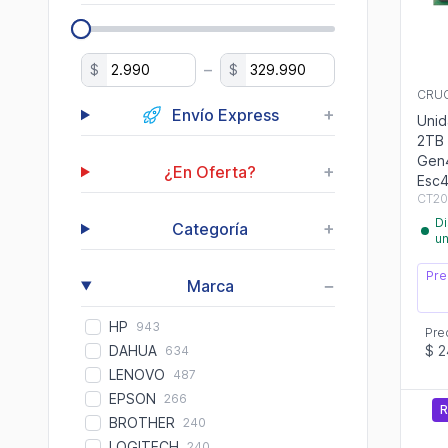
–
$
$
CRUC
+
Envío Express
Unid
2TB
Gen
+
¿En Oferta?
Esc
CT2
Di
+
Categoría
u
Pre
−
Marca
HP
943
Pre
$ 
DAHUA
634
LENOVO
487
EPSON
266
R
BROTHER
240
LOGITECH
240