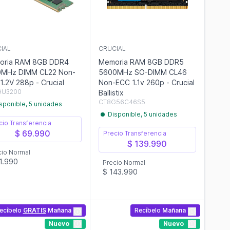
IAL
CRUCIAL
oria RAM 8GB DDR4
Memoria RAM 8GB DDR5
0MHz DIMM CL22 Non-
5600MHz SO-DIMM CL46
1.2V 288p - Crucial
Non-ECC 1.1v 260p - Crucial
GU3200
Ballistix
CT8G56C46S5
sponible, 5 unidades
Disponible, 5 unidades
cio Transferencia
$ 69.990
Precio Transferencia
$ 139.990
cio Normal
1.990
Precio Normal
$ 143.990
ecíbelo
GRATIS
Mañana
Recíbelo
Mañana
Nuevo
Nuevo