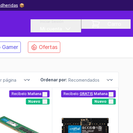
dheridas
📦
Iniciar Sesión
Carro
Mi cuenta
 Gamer
Ofertas
Ordenar por:
Recíbelo
Mañana
Recíbelo
GRATIS
Mañana
Nuevo
Nuevo