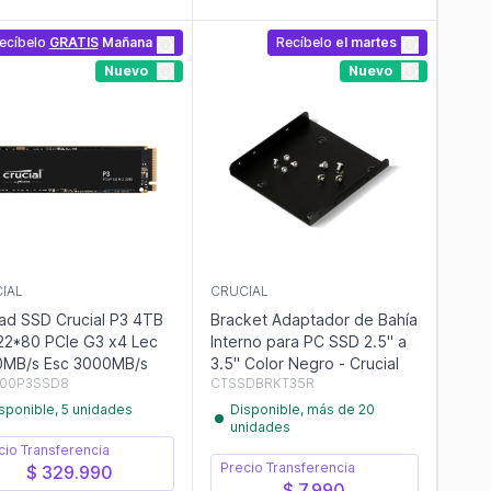
ecíbelo
GRATIS
Mañana
Recíbelo
el martes
Nuevo
Nuevo
IAL
CRUCIAL
ad SSD Crucial P3 4TB
Bracket Adaptador de Bahía
22*80 PCIe G3 x4 Lec
Interno para PC SSD 2.5" a
MB/s Esc 3000MB/s
3.5" Color Negro - Crucial
00P3SSD8
CTSSDBRKT35R
sponible, 5 unidades
Disponible, más de 20
unidades
cio Transferencia
Precio Transferencia
$ 329.990
$ 7.990