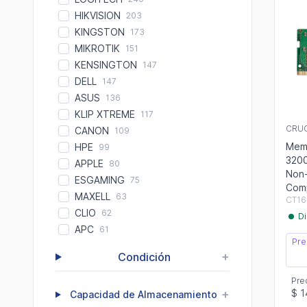
HIKVISION
203
KINGSTON
173
MIKROTIK
151
KENSINGTON
147
DELL
147
ASUS
136
KLIP XTREME
117
CRUC
CANON
109
Mem
HPE
99
320
APPLE
80
Non-
ESGAMING
75
Comp
MAXELL
63
CT1
CLIO
62
Di
APC
61
Pre
+
Condición
Pre
+
$ 1
Capacidad de Almacenamiento