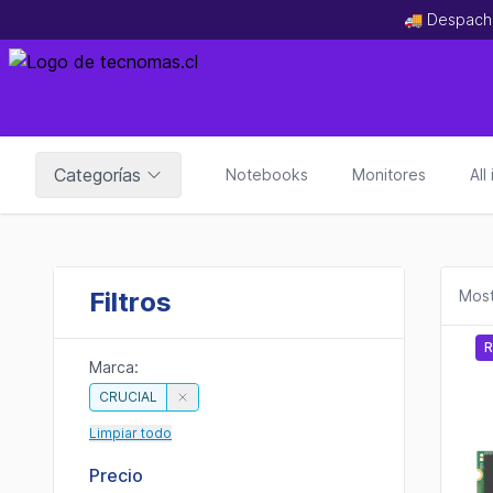
🚚 Despach
Categorías
Notebooks
Monitores
All
Filtros
Most
R
Marca:
CRUCIAL
Limpiar todo
Precio