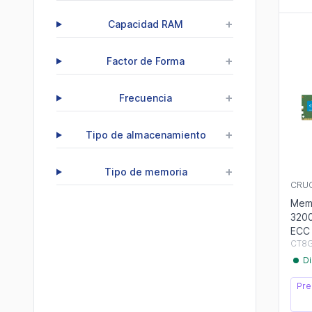
+
Capacidad RAM
+
Factor de Forma
+
Frecuencia
+
Tipo de almacenamiento
+
Tipo de memoria
CRUC
Mem
320
ECC 
CT8
Di
Pre