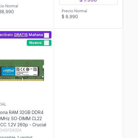
cio Normal
Precio Normal
38.990
$ 8.990
ecíbelo
GRATIS
Mañana
Nuevo
IAL
oria RAM 32GB DDR4
0MHz SO-DIMM CL22
CC 1.2V 260p - Crucial
G4SFD832A
sponible, 1 unidad