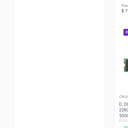
Pre
$ 7
R
CRUC
D. 
228
500
E100
Di