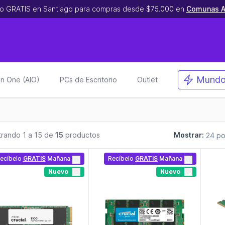
o GRATIS en Santiago para compras desde $75.000 en
Comunas A
Mundo
 in One (AIO)
PCs de Escritorio
Outlet
rando 1 a 15 de
15
productos
Mostrar:
ecíbelo
GRATIS
Mañana
Recíbelo
GRATIS
Mañana
Nuevo
Nuevo