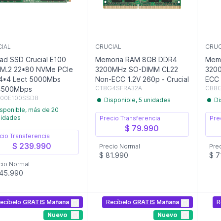
IAL
CRUCIAL
CRUC
ad SSD Crucial E100
Memoria RAM 8GB DDR4
Mem
 M.2 22*80 NVMe PCIe
3200MHz SO-DIMM CL22
320
4*4 Lect 5000Mbs
Non-ECC 1.2V 260p - Crucial
ECC 
CT8G4SFRA32A
CB8
4500Mbps
000E100SSD8
Disponible, 5 unidades
Di
sponible, más de 20
nidades
Precio Transferencia
Pre
$ 79.990
cio Transferencia
$ 239.990
Precio Normal
Pre
$ 81.990
$ 7
cio Normal
245.990
ecíbelo
GRATIS
Mañana
Recíbelo
GRATIS
Mañana
R
Nuevo
Nuevo