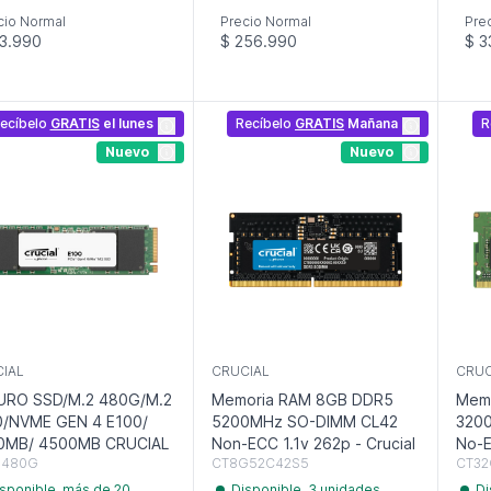
cio Normal
Precio Normal
Pre
3.990
$ 256.990
$ 3
ecíbelo
GRATIS
el lunes
Recíbelo
GRATIS
Mañana
R
Nuevo
Nuevo
IAL
CRUCIAL
CRUC
DURO SSD/M.2 480G/M.2
Memoria RAM 8GB DDR5
Mem
0/NVME GEN 4 E100/
5200MHz SO-DIMM CL42
320
0MB/ 4500MB CRUCIAL
Non-ECC 1.1v 262p - Crucial
No-E
 480G
CT8G52C42S5
CT32
sponible, más de 20
Disponible, 3 unidades
Di