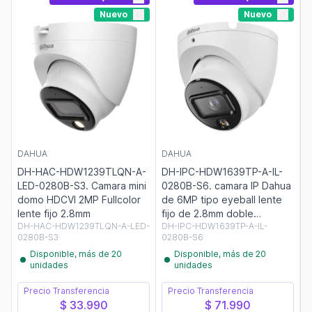
Nuevo
Nuevo
DAHUA
DAHUA
DH-HAC-HDW1239TLQN-A-
DH-IPC-HDW1639TP-A-IL-
LED-0280B-S3. Camara mini
0280B-S6. camara IP Dahua
domo HDCVI 2MP Fullcolor
de 6MP tipo eyeball lente
lente fijo 2.8mm
fijo de 2.8mm doble
DH-HAC-HDW1239TLQN-A-LED-
DH-IPC-HDW1639TP-A-IL-
iluminacion de 30m
0280B-S3
0280B-S6
proteccion IP67 con
Disponible, más de 20
Disponible, más de 20
microfono incorporado.
unidades
unidades
Precio Transferencia
Precio Transferencia
$ 33.990
$ 71.990