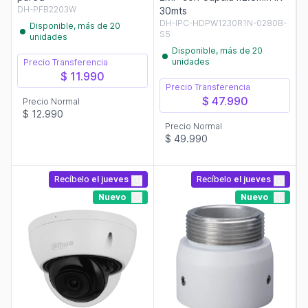
DH-PFB2203W
30mts
DH-IPC-HDPW1230R1N-0280B-
Disponible, más de 20
S5
unidades
Disponible, más de 20
unidades
Precio Transferencia
$ 11.990
Precio Transferencia
$ 47.990
Precio Normal
$ 12.990
Precio Normal
$ 49.990
Recíbelo
el jueves
Recíbelo
el jueves
Nuevo
Nuevo