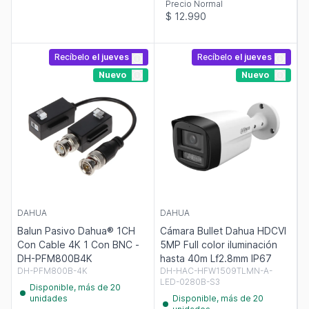
Precio Normal
$ 12.990
Recíbelo
el jueves
Recíbelo
el jueves
Nuevo
Nuevo
DAHUA
DAHUA
Balun Pasivo Dahua® 1CH
Cámara Bullet Dahua HDCVI
Con Cable 4K 1 Con BNC -
5MP Full color iluminación
DH-PFM800B4K
hasta 40m Lf2.8mm IP67
DH-PFM800B-4K
DH-HAC-HFW1509TLMN-A-
LED-0280B-S3
Disponible, más de 20
unidades
Disponible, más de 20