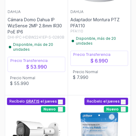
DAHUA
DAHUA
Cámara Domo Dahua IP
Adaptador Montura PTZ
WizSense 2MP 2.8mm IR30
PFA110
PFA110
PoE IP6
DHI-IPC-HDBW2241EP-S-0280B
Disponible, más de 20
unidades
Disponible, más de 20
unidades
Precio Transferencia
$ 6.990
Precio Transferencia
$ 53.990
Precio Normal
$ 7.990
Precio Normal
$ 55.990
Recíbelo
GRATIS
el jueves
Recíbelo
el jueves
Nuevo
Nuevo