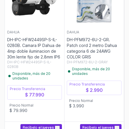
DAHUA
DAHUA
DH-IPC-HFW2449SP-S-IL-
DH-PFM972-6U-2-GR.
0280B. Camara IP Dahua de
Patch cord 2 metro Dahua
4mp doble iluminacion de
categoria 6 de 24AWG
30m lente fijo de 2.8mm IP6
COLOR GRIS
DH-IPC-HFW2449SP-S-IL-
DH-PFM972-6U-2-GRAY
0280B
Disponible, más de 20
Disponible, más de 20
unidades
unidades
Precio Transferencia
Precio Transferencia
$ 2.990
$ 77.990
Precio Normal
Precio Normal
$ 3.990
$ 79.990
Recíbelo
el jueves
Recíbelo
el jueves