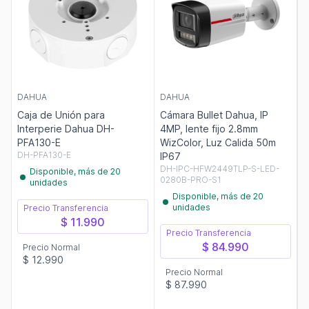
DAHUA
DAHUA
Caja de Unión para
Cámara Bullet Dahua, IP
Interperie Dahua DH-
4MP, lente fijo 2.8mm
PFA130-E
WizColor, Luz Calida 50m
DH-PFA130-E
IP67
DH-IPC-HFW2449TLP-S-LED-
Disponible, más de 20
0280B-PRO-S1
unidades
Disponible, más de 20
unidades
Precio Transferencia
$ 11.990
Precio Transferencia
$ 84.990
Precio Normal
$ 12.990
Precio Normal
$ 87.990