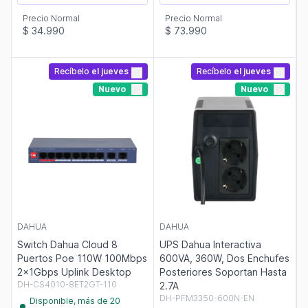
Precio Normal
Precio Normal
$ 34.990
$ 73.990
Recíbelo
el jueves
Recíbelo
el jueves
Nuevo
Nuevo
DAHUA
DAHUA
Switch Dahua Cloud 8
UPS Dahua Interactiva
Puertos Poe 110W 100Mbps
600VA, 360W, Dos Enchufes
2x1Gbps Uplink Desktop
Posteriores Soportan Hasta
DH-CS4010-8ET2GT-110
2.7A
DH-PFM3350-600N-EN
Disponible, más de 20