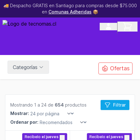
🚚 Despacho GRATIS en Santiago para compras desde $75.000
en
Comunas Adheridas
📦
Categorías
Ofertas
Mostrando 1 a 24 de
654
productos
Filtrar
Mostrar:
Ordenar por:
Recíbelo
el jueves
Recíbelo
el jueves