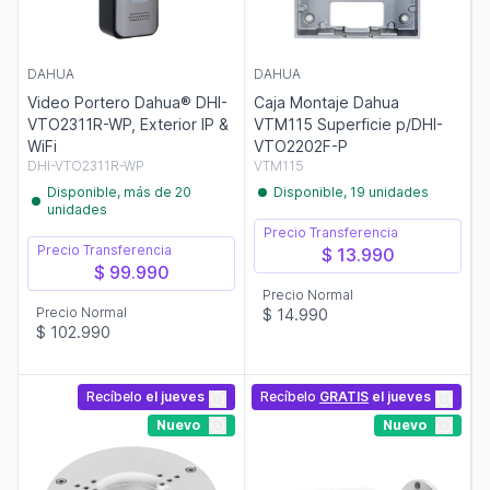
DAHUA
DAHUA
Video Portero Dahua® DHI-
Caja Montaje Dahua
VTO2311R-WP, Exterior IP &
VTM115 Superficie p/DHI-
WiFi
VTO2202F-P
DHI-VTO2311R-WP
VTM115
Disponible, más de 20
Disponible, 19 unidades
unidades
Precio Transferencia
Precio Transferencia
$ 13.990
$ 99.990
Precio Normal
Precio Normal
$ 14.990
$ 102.990
Recíbelo
el jueves
Recíbelo
GRATIS
el jueves
Nuevo
Nuevo