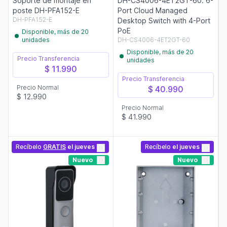
Soporte de montaje en
DH-CS4006-4ET2GT-60. 6-
poste DH-PFA152-E
Port Cloud Managed
DH-PFA152-E
Desktop Switch with 4-Port
PoE
Disponible, más de 20
unidades
DH-CS4006-4ET2GT-60
Disponible, más de 20
Precio Transferencia
unidades
$ 11.990
Precio Transferencia
Precio Normal
$ 40.990
$ 12.990
Precio Normal
$ 41.990
Recíbelo
GRATIS
el jueves
Recíbelo
el jueves
Nuevo
Nuevo