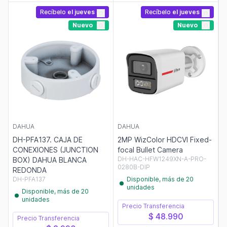
Recíbelo
el jueves
Recíbelo
el jueves
Nuevo
Nuevo
DAHUA
DAHUA
DH-PFA137. CAJA DE
2MP WizColor HDCVI Fixed-
CONEXIONES (JUNCTION
focal Bullet Camera
DH-HAC-HFW1249XN-A-PRO-
BOX) DAHUA BLANCA
0280B-DIP
REDONDA
DH-PFA137
Disponible, más de 20
unidades
Disponible, más de 20
unidades
Precio Transferencia
$ 48.990
Precio Transferencia