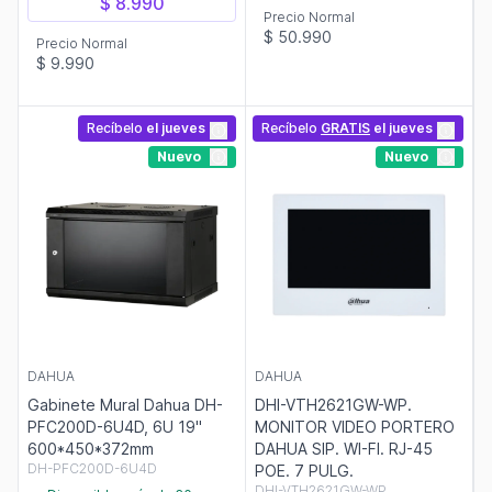
$ 8.990
Precio Normal
$ 50.990
Precio Normal
$ 9.990
Recíbelo
el jueves
Recíbelo
GRATIS
el jueves
Nuevo
Nuevo
DAHUA
DAHUA
Gabinete Mural Dahua DH-
DHI-VTH2621GW-WP.
PFC200D-6U4D, 6U 19"
MONITOR VIDEO PORTERO
600*450*372mm
DAHUA SIP. WI-FI. RJ-45
DH-PFC200D-6U4D
POE. 7 PULG.
DHI-VTH2621GW-WP