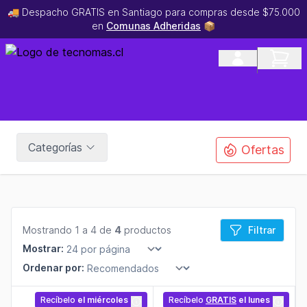
🚚 Despacho GRATIS en Santiago para compras desde $75.000
en
Comunas Adheridas
📦
Categorías
Ofertas
Mostrando 1 a 4 de
4
productos
Filtrar
Mostrar:
Ordenar por:
Recíbelo
el miércoles
Recíbelo
GRATIS
el lunes