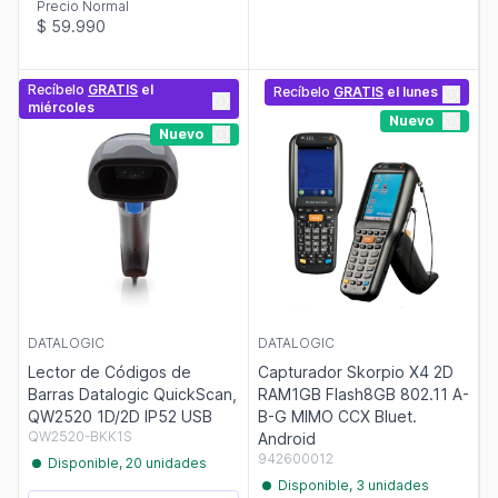
Precio Normal
$ 59.990
Recíbelo
GRATIS
el
Recíbelo
GRATIS
el lunes
miércoles
Nuevo
Nuevo
DATALOGIC
DATALOGIC
Lector de Códigos de
Capturador Skorpio X4 2D
Barras Datalogic QuickScan,
RAM1GB Flash8GB 802.11 A-
QW2520 1D/2D IP52 USB
B-G MIMO CCX Bluet.
QW2520-BKK1S
Android
942600012
Disponible, 20 unidades
Disponible, 3 unidades