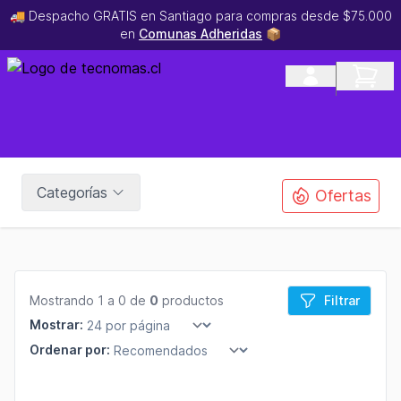
🚚 Despacho GRATIS en Santiago para compras desde $75.000
en
Comunas Adheridas
📦
Categorías
Ofertas
Mostrando 1 a 0 de
0
productos
Filtrar
Mostrar:
Ordenar por: