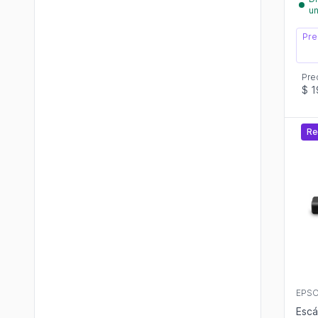
u
Pre
Pre
$ 1
Re
EPS
Escá