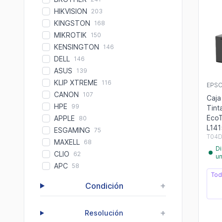
HIKVISION
203
KINGSTON
168
MIKROTIK
150
KENSINGTON
146
DELL
146
ASUS
139
KLIP XTREME
116
EPS
CANON
107
Caja
HPE
99
Tint
Eco
APPLE
80
L14
ESGAMING
75
T04D
MAXELL
68
Di
CLIO
62
u
APC
58
Tod
+
Condición
+
Resolución