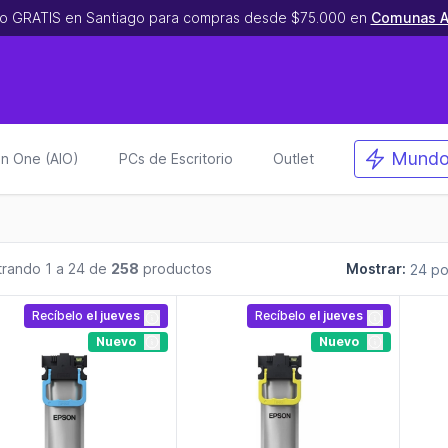
o GRATIS en Santiago para compras desde $75.000 en
Comunas A
Mundo
 in One (AIO)
PCs de Escritorio
Outlet
rando 1 a 24 de
258
productos
Mostrar:
Recíbelo
el jueves
Recíbelo
el jueves
Nuevo
Nuevo