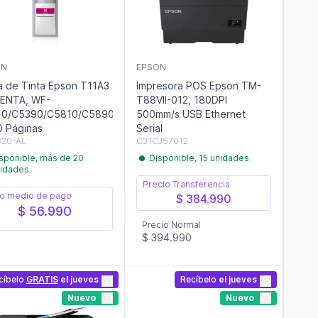
ON
EPSON
a de Tinta Epson T11A3
Impresora POS Epson TM-
ENTA, WF-
T88VII-012, 180DPI
10/C5390/C5810/C5890,
500mm/s USB Ethernet
 Páginas
Serial
320-AL
C31CJ57012
sponible, más de 20
Disponible, 15 unidades
idades
Precio Transferencia
o medio de pago
$ 384.990
$ 56.990
Precio Normal
$ 394.990
cíbelo
GRATIS
el jueves
Recíbelo
el jueves
Nuevo
Nuevo