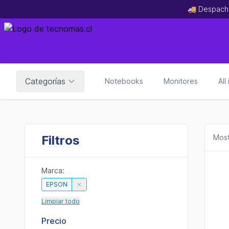
🚚 Despach
Categorías
Notebooks
Monitores
All
Filtros
Most
Marca:
EPSON
Limpiar todo
Precio