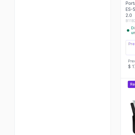
Port
ES-5
2.0
B11B
Di
u
Pre
Pre
$ 1
Re