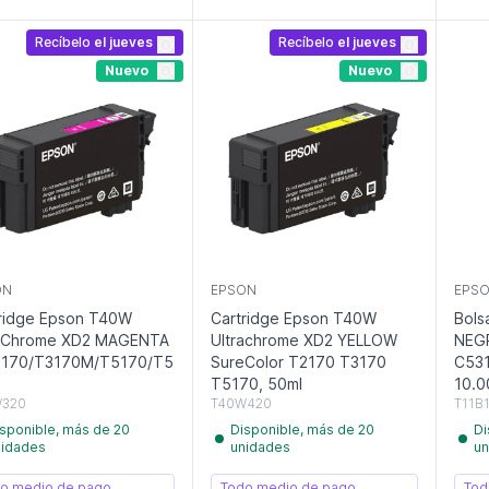
Recíbelo
el jueves
Recíbelo
el jueves
Nuevo
Nuevo
ON
EPSON
EPS
ridge Epson T40W
Cartridge Epson T40W
Bols
raChrome XD2 MAGENTA
Ultrachrome XD2 YELLOW
NEGR
3170/T3170M/T5170/T5170M,
SureColor T2170 T3170
C53
l
T5170, 50ml
10.
W320
T40W420
T11B
sponible, más de 20
Disponible, más de 20
Di
nidades
unidades
un
o medio de pago
Todo medio de pago
Tod