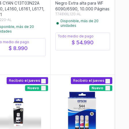
4 CYAN C13T03N22A
Negro Extra alta para WF
0, L4160, L6161, L6171,
6090/6590, 10.000 Páginas
T748XXL120-AL
1
220-AL
Disponible, más de 20
unidades
sponible, más de 20
idades
Todo medio de pago
$ 54.990
o medio de pago
$ 8.990
Recíbelo
el jueves
Recíbelo
el jueves
Nuevo
Nuevo