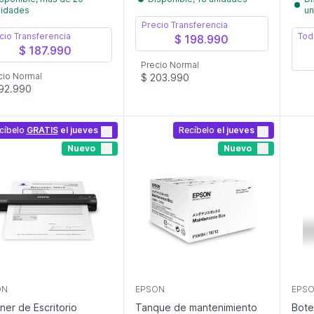
nidades
un
Precio Transferencia
cio Transferencia
Tod
$ 198.990
$ 187.990
Precio Normal
cio Normal
$ 203.990
92.990
cíbelo
GRATIS
el jueves
Recíbelo
el jueves
Nuevo
Nuevo
ON
EPSON
EPS
ner de Escritorio
Tanque de mantenimiento
Bote