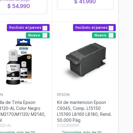
$ 41.990
$ 54.990
Recíbelo
el jueves
Recíbelo
el jueves
Nuevo
Nuevo
ON
EPSON
a de Tinta Epson
Kit de mantencion Epson
120-AL Color Negro
C9345, Comp. L15150
0,
L15160 L8160 L8180, Rend.
l
50.000 Pág
120-AL
C12C934591
sponible, más de 20
Disponible, más de 20