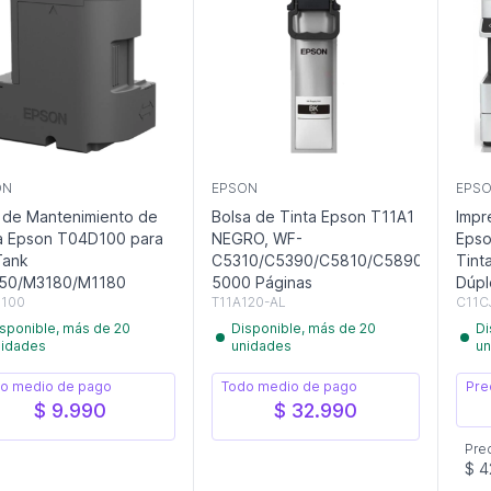
ON
EPSON
EPS
 de Mantenimiento de
Bolsa de Tinta Epson T11A1
Impr
a Epson T04D100 para
NEGRO, WF-
Epso
Tank
C5310/C5390/C5810/C5890,
Tint
150/M3180/M1180
5000 Páginas
Dúpl
100
T11A120-AL
C11C
sponible, más de 20
Disponible, más de 20
Di
nidades
unidades
un
o medio de pago
Todo medio de pago
Pre
$ 9.990
$ 32.990
Pre
$ 4