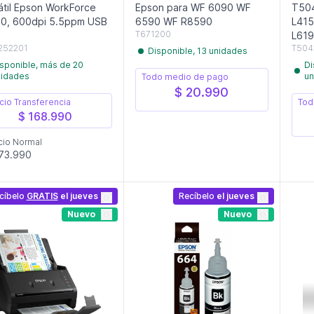
átil Epson WorkForce
Epson para WF 6090 WF
T50
0, 600dpi 5.5ppm USB
6590 WF R8590
L415
T671200
L619
252201
T504
Disponible, 13 unidades
sponible, más de 20
Di
nidades
un
Todo medio de pago
$ 20.990
cio Transferencia
Tod
$ 168.990
cio Normal
73.990
cíbelo
GRATIS
el jueves
Recíbelo
el jueves
Nuevo
Nuevo