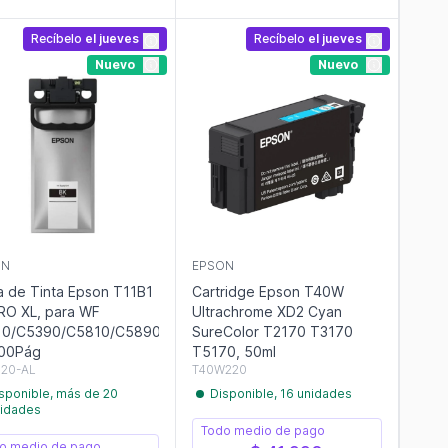
Recíbelo
el jueves
Recíbelo
el jueves
Nuevo
Nuevo
ON
EPSON
a de Tinta Epson T11B1
Cartridge Epson T40W
O XL, para WF
Ultrachrome XD2 Cyan
10/C5390/C5810/C5890,
SureColor T2170 T3170
000Pág
T5170, 50ml
120-AL
T40W220
sponible, más de 20
Disponible, 16 unidades
idades
Todo medio de pago
o medio de pago