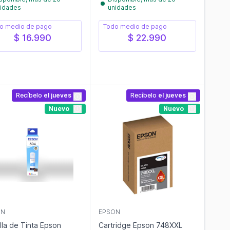
idades
unidades
o medio de pago
Todo medio de pago
$ 16.990
$ 22.990
Recíbelo
el jueves
Recíbelo
el jueves
Nuevo
Nuevo
ON
EPSON
lla de Tinta Epson
Cartridge Epson 748XXL