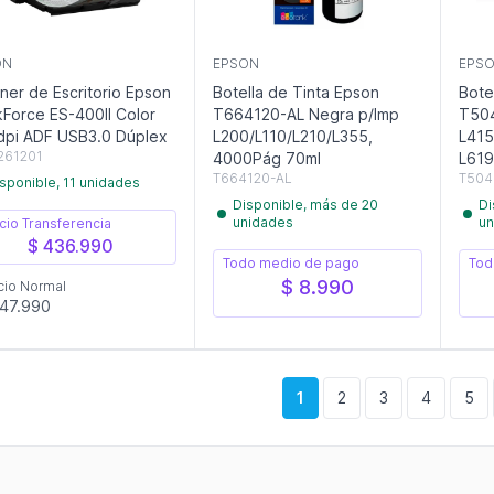
ON
EPSON
EPS
ner de Escritorio Epson
Botella de Tinta Epson
Bote
Force ES-400II Color
T664120-AL Negra p/Imp
T50
pi ADF USB3.0 Dúplex
L200/L110/L210/L355,
L415
261201
4000Pág 70ml
L619
T664120-AL
T504
sponible, 11 unidades
Disponible, más de 20
Di
unidades
un
cio Transferencia
$ 436.990
Todo medio de pago
Tod
$ 8.990
cio Normal
47.990
1
2
3
4
5