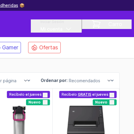
dheridas
📦
Iniciar Sesión
Carro
Mi cuenta
 Gamer
Ofertas
Ordenar por:
Recíbelo
el jueves
Recíbelo
GRATIS
el jueves
Nuevo
Nuevo