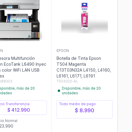
ON
EPSON
esora Multifunción
Botella de Tinta Epson
n EcoTank L6490 Inyec
T504 Magenta
a color WiFi LAN USB
C13T03N32A L4150, L4160,
ex
L6161, L6171, L6191
J88303
T504320-AL
sponible, más de 20
Disponible, más de 20
idades
unidades
cio Transferencia
Todo medio de pago
$ 412.990
$ 8.990
cio Normal
23.990