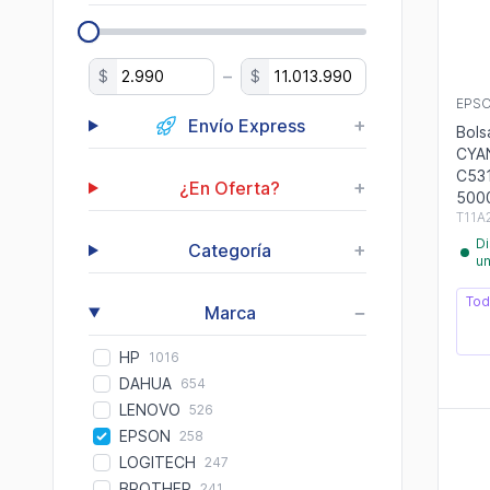
–
$
$
EPS
+
Envío Express
Bols
CYA
C53
+
¿En Oferta?
5000
T11A
Di
+
Categoría
u
Tod
−
Marca
HP
1016
DAHUA
654
LENOVO
526
EPSON
258
LOGITECH
247
BROTHER
241