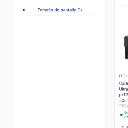
+
Tamaño de pantalla (")
EPS
Cart
Ult
p/T
50m
T40
Di
u
Tod