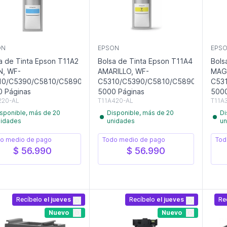
ON
EPSON
EPS
a de Tinta Epson T11A2
Bolsa de Tinta Epson T11A4
Bols
N, WF-
AMARILLO, WF-
MAG
10/C5390/C5810/C5890,
C5310/C5390/C5810/C5890,
C53
 Páginas
5000 Páginas
5000
220-AL
T11A420-AL
T11A
sponible, más de 20
Disponible, más de 20
Di
nidades
unidades
un
o medio de pago
Todo medio de pago
Tod
$ 56.990
$ 56.990
Recíbelo
el jueves
Recíbelo
el jueves
Re
Nuevo
Nuevo