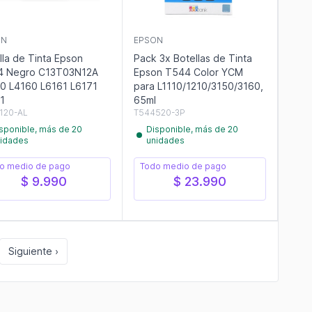
ON
EPSON
lla de Tinta Epson
Pack 3x Botellas de Tinta
4 Negro C13T03N12A
Epson T544 Color YCM
0 L4160 L6161 L6171
para L1110/1210/3150/3160,
1
65ml
120-AL
T544520-3P
sponible, más de 20
Disponible, más de 20
idades
unidades
o medio de pago
Todo medio de pago
$ 9.990
$ 23.990
Siguiente ›