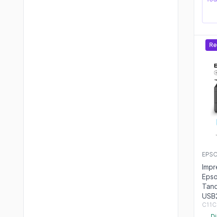
Re
EPS
Impr
Epso
Tanq
USB
C11C
Di