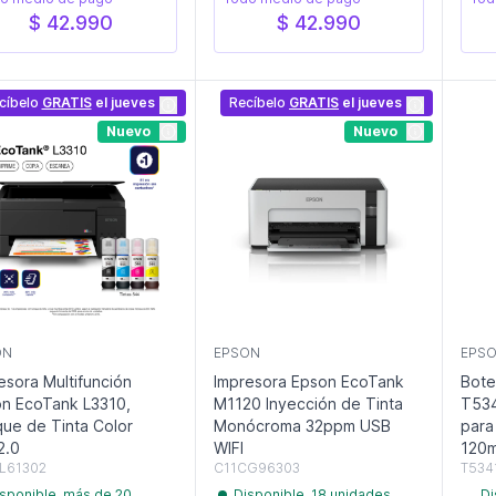
$ 42.990
$ 42.990
cíbelo
GRATIS
el jueves
Recíbelo
GRATIS
el jueves
Nuevo
Nuevo
ON
EPSON
EPS
esora Multifunción
Impresora Epson EcoTank
Botell
n EcoTank L3310,
M1120 Inyección de Tinta
T534
ue de Tinta Color
Monócroma 32ppm USB
para M2170/M1120/ M214
2.0
WIFI
120m
L61302
C11CG96303
T534
sponible, más de 20
Disponible, 18 unidades
Di