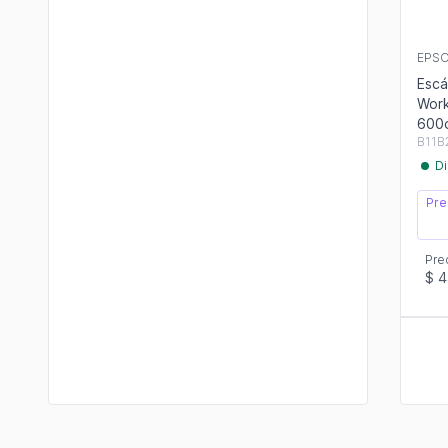
EPS
Escá
Work
600d
B11B
Di
Pre
Pre
$ 4