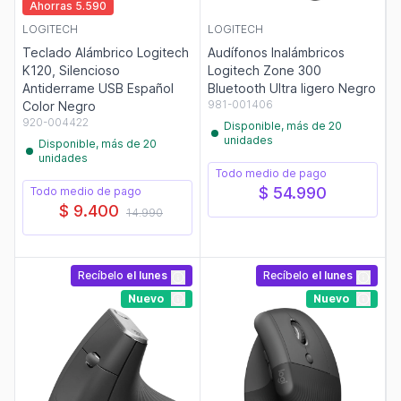
Ahorras 5.590
LOGITECH
LOGITECH
Teclado Alámbrico Logitech
Audífonos Inalámbricos
K120, Silencioso
Logitech Zone 300
Antiderrame USB Español
Bluetooth Ultra ligero Negro
981-001406
Color Negro
920-004422
Disponible, más de 20
unidades
Disponible, más de 20
unidades
Todo medio de pago
$ 54.990
Todo medio de pago
$ 9.400
14.990
Recíbelo
el lunes
Recíbelo
el lunes
Nuevo
Nuevo