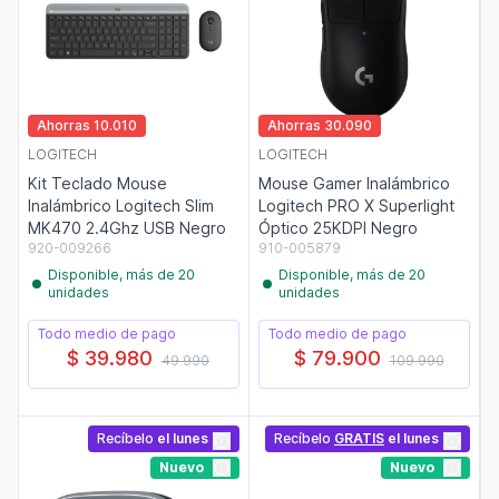
Ahorras 10.010
Ahorras 30.090
LOGITECH
LOGITECH
Kit Teclado Mouse
Mouse Gamer Inalámbrico
Inalámbrico Logitech Slim
Logitech PRO X Superlight
MK470 2.4Ghz USB Negro
Óptico 25KDPI Negro
920-009266
910-005879
Disponible, más de 20
Disponible, más de 20
unidades
unidades
Todo medio de pago
Todo medio de pago
$ 39.980
$ 79.900
49.990
109.990
Recíbelo
el lunes
Recíbelo
GRATIS
el lunes
Nuevo
Nuevo