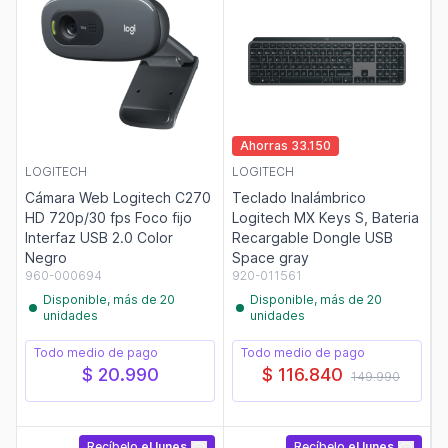
Ahorras 33.150
LOGITECH
LOGITECH
Cámara Web Logitech C270
Teclado Inalámbrico
HD 720p/30 fps Foco fijo
Logitech MX Keys S, Bateria
Interfaz USB 2.0 Color
Recargable Dongle USB
Negro
Space gray
960-000694
920-011561
Disponible, más de 20
Disponible, más de 20
unidades
unidades
Todo medio de pago
Todo medio de pago
$ 20.990
$ 116.840
149.990
Recíbelo
el lunes
Recíbelo
el lunes