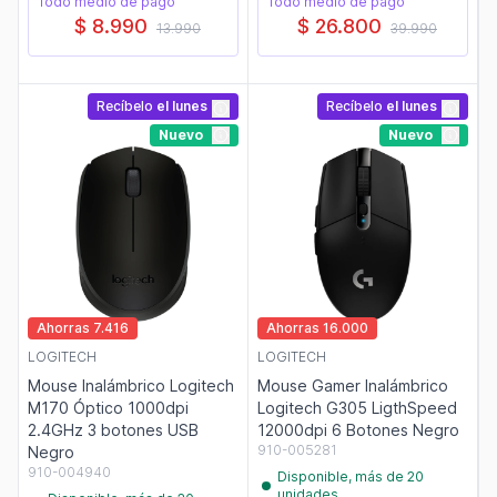
Todo medio de pago
Todo medio de pago
$ 8.990
$ 26.800
13.990
39.990
Recíbelo
el lunes
Recíbelo
el lunes
Nuevo
Nuevo
Ahorras 7.416
Ahorras 16.000
LOGITECH
LOGITECH
Mouse Inalámbrico Logitech
Mouse Gamer Inalámbrico
M170 Óptico 1000dpi
Logitech G305 LigthSpeed
2.4GHz 3 botones USB
12000dpi 6 Botones Negro
910-005281
Negro
910-004940
Disponible, más de 20
unidades