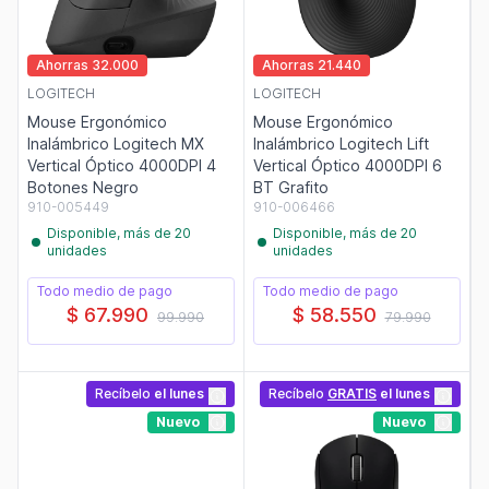
Ahorras 32.000
Ahorras 21.440
LOGITECH
LOGITECH
Mouse Ergonómico
Mouse Ergonómico
Inalámbrico Logitech MX
Inalámbrico Logitech Lift
Vertical Óptico 4000DPI 4
Vertical Óptico 4000DPI 6
Botones Negro
BT Grafito
910-005449
910-006466
Disponible, más de 20
Disponible, más de 20
unidades
unidades
Todo medio de pago
Todo medio de pago
$ 67.990
$ 58.550
99.990
79.990
Recíbelo
el lunes
Recíbelo
GRATIS
el lunes
Nuevo
Nuevo