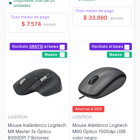
Disponible, más de 20
unidades
Todo medio de pago
$ 33.990
Todo medio de pago
49.990
$ 7.574
14.990
Recíbelo
GRATIS
el lunes
Recíbelo
el lunes
Nuevo
Nuevo
Ahorras 6.000
LOGITECH
LOGITECH
Mouse Inalámbrico Logitech
Mouse Alámbrico Logitech
MX Master 3s Óptico
M90 Óptico 1000dpi USB
8000DPI 7 Botones
color negro