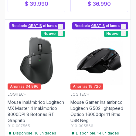
$ 39.990
$ 36.990
Recíbelo
GRATIS
el lunes
Recíbelo
GRATIS
el lunes
Nuevo
Nuevo
Ahorras 34.996
Ahorras 19.720
LOGITECH
LOGITECH
Mouse Inalámbrico Logitech
Mouse Gamer Inalámbrico
MX Master 4 Inalámbrico
Logitech G502 lightspeed
8000DPI 8 Botones BT
Óptico 16000dpi 11 Btns
Graphito
USB Neg
910-007565
910-005566
Disponible, 16 unidades
Disponible, 14 unidades