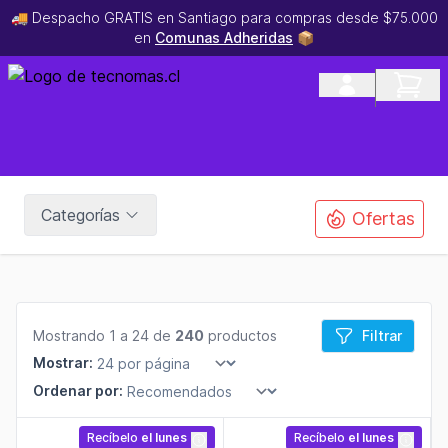
🚚 Despacho GRATIS en Santiago para compras desde $75.000
en
Comunas Adheridas
📦
Categorías
Ofertas
Mostrando 1 a 24 de
240
productos
Filtrar
Mostrar:
Ordenar por:
Recíbelo
el lunes
Recíbelo
el lunes