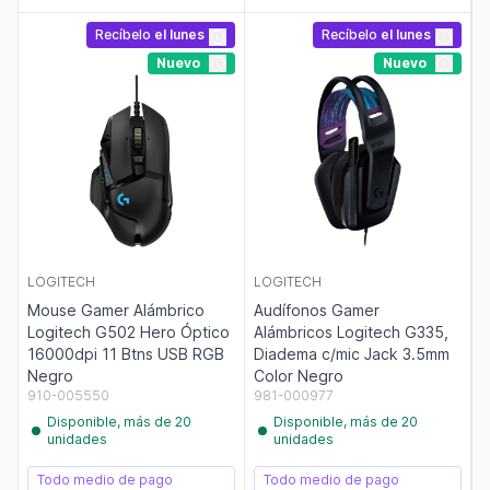
Recíbelo
el lunes
Recíbelo
el lunes
Nuevo
Nuevo
LOGITECH
LOGITECH
Mouse Gamer Alámbrico
Audífonos Gamer
Logitech G502 Hero Óptico
Alámbricos Logitech G335,
16000dpi 11 Btns USB RGB
Diadema c/mic Jack 3.5mm
Negro
Color Negro
910-005550
981-000977
Disponible, más de 20
Disponible, más de 20
unidades
unidades
Todo medio de pago
Todo medio de pago