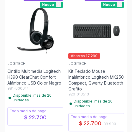
Nuevo
Nuevo
Ahorras 17.290
LOGITECH
LOGITECH
Cintillo Multimedia Logitech
Kit Teclado Mouse
H390 ClearChat Comfort
Inalámbrico Logitech MK250
Alámbrico USB Color Negro
Compact, Qwerty Bluetooth
981-000014
Grafito
920-013513
Disponible, más de 20
unidades
Disponible, más de 20
unidades
Todo medio de pago
$ 22.700
Todo medio de pago
$ 22.700
39.990