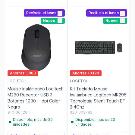
Recíbelo
el lunes
Recíbelo
el lunes
Nuevo
Nuevo
Ahorras 5.000
Ahorras 13.190
LOGITECH
LOGITECH
Mouse Inalámbrico Logitech
Kit Teclado Mouse
M280 Receptor USB 3
Inalámbrico Logitech MK295
Botones 1000+- dpi Color
Tecnologia Silent Touch BT
Negro
2.4Ghz
910-004284
920-009792
Disponible, más de 20
Disponible, más de 20
unidades
unidades