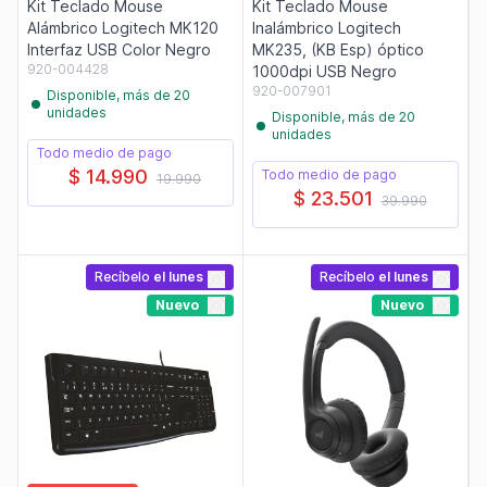
Kit Teclado Mouse
Kit Teclado Mouse
Alámbrico Logitech MK120
Inalámbrico Logitech
Interfaz USB Color Negro
MK235, (KB Esp) óptico
920-004428
1000dpi USB Negro
920-007901
Disponible, más de 20
unidades
Disponible, más de 20
unidades
Todo medio de pago
$ 14.990
Todo medio de pago
19.990
$ 23.501
39.990
Recíbelo
el lunes
Recíbelo
el lunes
Nuevo
Nuevo