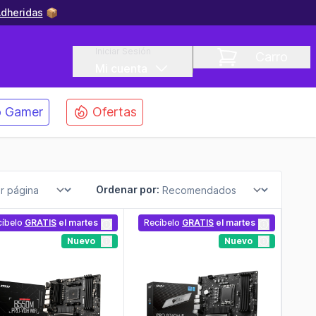
dheridas
📦
Iniciar Sesión
Carro
Mi cuenta
 Gamer
Ofertas
Ordenar por:
cíbelo
GRATIS
el martes
Recíbelo
GRATIS
el martes
Nuevo
Nuevo