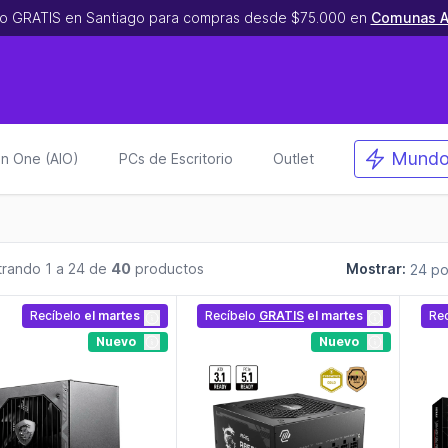
o GRATIS en Santiago para compras desde $75.000 en
Comunas A
Mundo
 in One (AIO)
PCs de Escritorio
Outlet
rando 1 a 24 de
40
productos
Mostrar:
Recíbelo
el martes
Recíbelo
GRATIS
el martes
Re
Nuevo
Nuevo