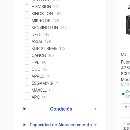
HIKVISION
201
KINGSTON
169
MIKROTIK
150
KENSINGTON
146
DELL
145
ASUS
138
KLIP XTREME
115
MSI
CANON
107
Fuen
HPE
98
A75
CLIO
92
80Pl
APPLE
78
Modu
ESGAMING
75
MAG 
MAXELL
68
Di
u
APC
58
Pre
+
Condición
Pre
+
Capacidad de Almacenamiento
$ 8