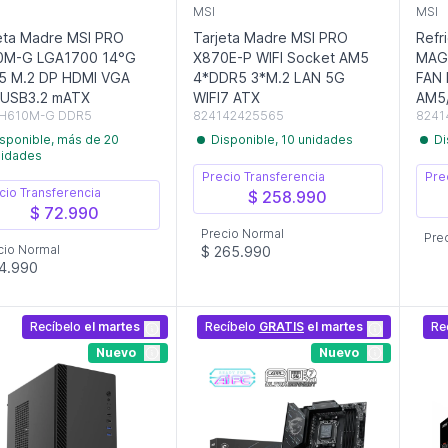
MSI
MSI
eta Madre MSI PRO
Tarjeta Madre MSI PRO
Refr
0M-G LGA1700 14°G
X870E-P WIFI Socket AM5
MAG
5 M.2 DP HDMI VGA
4*DDR5 3*M.2 LAN 5G
FAN
2USB3.2 mATX
WIFI7 ATX
AM5
H610M-G DDR5
824142425565
8241
sponible, más de 20
Disponible, 10 unidades
Di
nidades
Precio Transferencia
Pre
cio Transferencia
$ 258.990
$ 72.990
Precio Normal
Pre
cio Normal
$ 265.990
4.990
Recíbelo
el martes
Recíbelo
GRATIS
el martes
Re
Nuevo
Nuevo