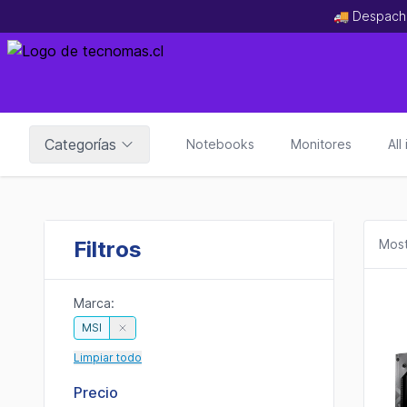
🚚 Despach
Categorías
Notebooks
Monitores
All
Filtros
Most
Marca:
MSI
Limpiar todo
Precio