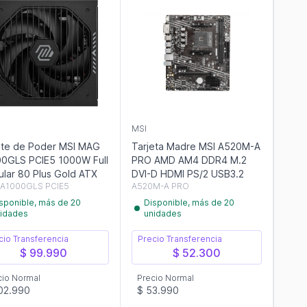
MSI
te de Poder MSI MAG
Tarjeta Madre MSI A520M-A
0GLS PCIE5 1000W Full
PRO AMD AM4 DDR4 M.2
lar 80 Plus Gold ATX
DVI-D HDMI PS/2 USB3.2
A1000GLS PCIE5
A520M-A PRO
sponible, más de 20
Disponible, más de 20
idades
unidades
cio Transferencia
Precio Transferencia
$ 99.990
$ 52.300
cio Normal
Precio Normal
02.990
$ 53.990