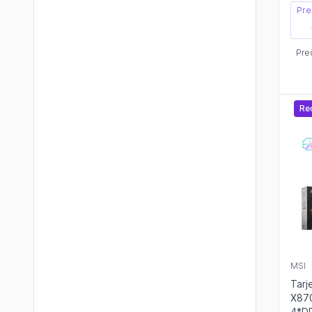
Pre
Pre
Re
MSI
Tarj
X87
4*D