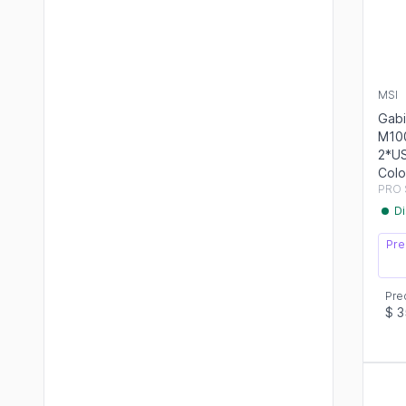
MSI
Gabi
M100
2*US
Colo
PRO 
Di
Pre
Pre
$ 3