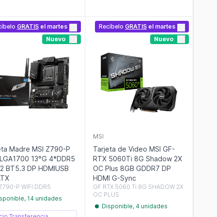
cíbelo
GRATIS
el martes
Recíbelo
GRATIS
el martes
Nuevo
Nuevo
MSI
eta Madre MSI Z790-P
Tarjeta de Video MSI GF-
 LGA1700 13°G 4*DDR5
RTX 5060Ti 8G Shadow 2X
2 BT5.3 DP HDMIUSB
OC Plus 8GB GDDR7 DP
ATX
HDMI G-Sync
Z790-P WIFI DDR5
GF RTX 5060 Ti 8G SHADOW 2X
OC PLUS
sponible, 14 unidades
Disponible, 4 unidades
cio Transferencia