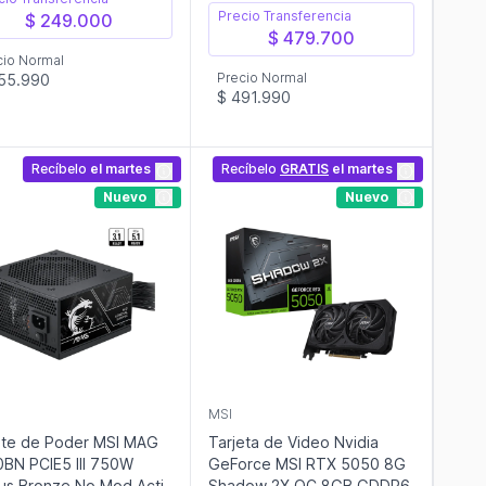
Precio Transferencia
$ 249.000
$ 479.700
cio Normal
Precio Normal
55.990
$ 491.990
Recíbelo
el martes
Recíbelo
GRATIS
el martes
Nuevo
Nuevo
MSI
te de Poder MSI MAG
Tarjeta de Video Nvidia
BN PCIE5 III 750W
GeForce MSI RTX 5050 8G
us Bronze No Mod Acti
Shadow 2X OC 8GB GDDR6