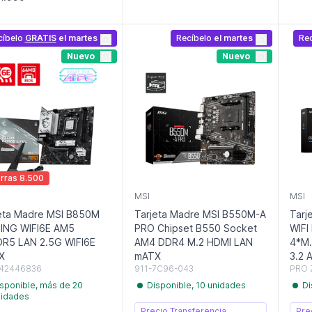
cíbelo
GRATIS
el martes
Recíbelo
el martes
Re
Nuevo
Nuevo
rras 8.500
MSI
MSI
eta Madre MSI B850M
Tarjeta Madre MSI B550M-A
Tarj
ING WIFI6E AM5
PRO Chipset B550 Socket
WIFI
R5 LAN 2.5G WIFI6E
AM4 DDR4 M.2 HDMI LAN
4*M.
X
mATX
3.2 
42446836
911-7C96-043
PRO 
sponible, más de 20
Disponible, 10 unidades
Di
nidades
Precio Transferencia
Pre