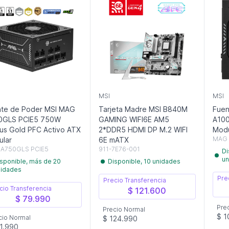
MSI
MSI
te de Poder MSI MAG
Tarjeta Madre MSI B840M
Fuen
0GLS PCIE5 750W
GAMING WIFI6E AM5
A100
us Gold PFC Activo ATX
2*DDR5 HDMI DP M.2 WIFI
Modu
MAG 
lar
6E mATX
A750GLS PCIE5
911-7E76-001
Di
un
sponible, más de 20
Disponible, 10 unidades
nidades
Pre
Precio Transferencia
cio Transferencia
$ 121.600
$ 79.990
Pre
Precio Normal
$ 1
cio Normal
$ 124.990
1.990