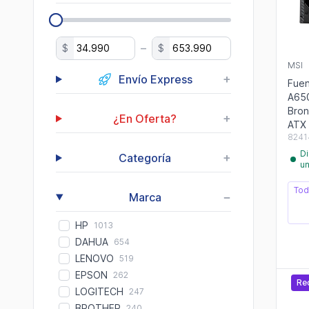
–
$
$
MSI
+
Envío Express
Fuen
A65
Bron
+
¿En Oferta?
ATX
8241
Di
+
Categoría
u
Tod
−
Marca
HP
1013
DAHUA
654
LENOVO
519
EPSON
262
Re
LOGITECH
247
BROTHER
240