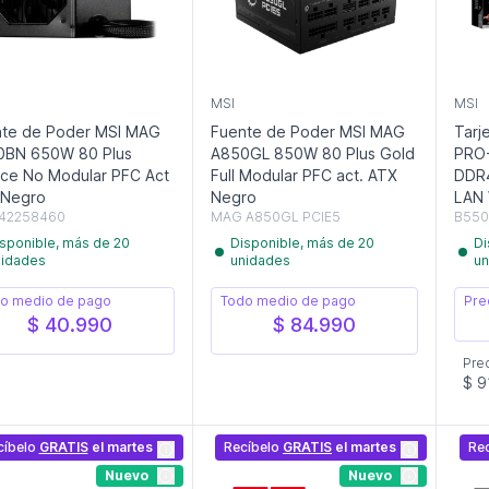
MSI
MSI
te de Poder MSI MAG
Fuente de Poder MSI MAG
Tarj
0BN 650W 80 Plus
A850GL 850W 80 Plus Gold
PRO
ce No Modular PFC Act
Full Modular PFC act. ATX
DDR
 Negro
Negro
LAN 
42258460
MAG A850GL PCIE5
B550
sponible, más de 20
Disponible, más de 20
Di
nidades
unidades
un
o medio de pago
Todo medio de pago
Pre
$ 40.990
$ 84.990
Pre
$ 9
cíbelo
GRATIS
el martes
Recíbelo
GRATIS
el martes
Re
Nuevo
Nuevo