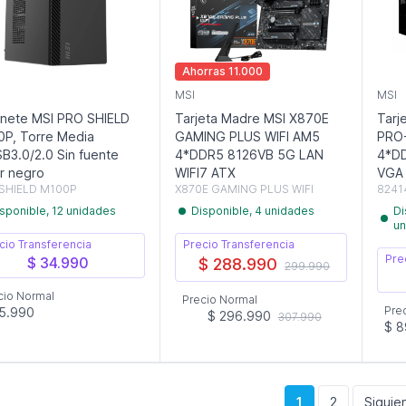
Ahorras 11.000
MSI
MSI
nete MSI PRO SHIELD
Tarjeta Madre MSI X870E
Tarj
P, Torre Media
GAMING PLUS WIFI AM5
PRO
B3.0/2.0 Sin fuente
4*DDR5 8126VB 5G LAN
4*DD
r negro
WIFI7 ATX
VGA
SHIELD M100P
X870E GAMING PLUS WIFI
8241
sponible, 12 unidades
Disponible, 4 unidades
Di
un
cio Transferencia
Precio Transferencia
Pre
$ 34.990
$ 288.990
299.990
cio Normal
Precio Normal
Pre
5.990
$ 296.990
307.990
$ 8
1
2
Siguien