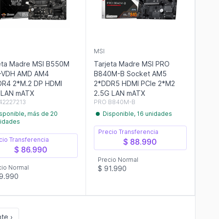
MSI
eta Madre MSI B550M
Tarjeta Madre MSI PRO
-VDH AMD AM4
B840M-B Socket AM5
R4 2*M.2 DP HDMI
2*DDR5 HDMI PCIe 2*M2
 LAN mATX
2.5G LAN mATX
42227213
PRO B840M-B
sponible, más de 20
Disponible, 16 unidades
idades
Precio Transferencia
cio Transferencia
$ 88.990
$ 86.990
Precio Normal
cio Normal
$ 91.990
9.990
te ›