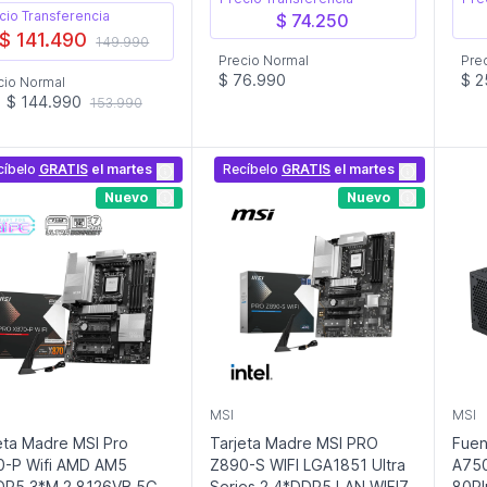
cio Transferencia
$ 74.250
$ 141.490
149.990
Precio Normal
Pre
$ 76.990
$ 2
cio Normal
$ 144.990
153.990
cíbelo
GRATIS
el martes
Recíbelo
GRATIS
el martes
Nuevo
Nuevo
MSI
MSI
eta Madre MSI Pro
Tarjeta Madre MSI PRO
Fuen
0-P Wifi AMD AM5
Z890-S WIFI LGA1851 Ultra
A750
DR5 3*M.2 8126VB 5G
Series 2 4*DDR5 LAN WIFI7
80Pl