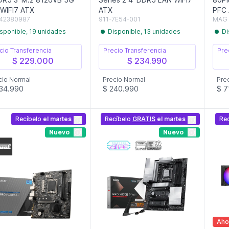
WIFI7 ATX
ATX
PFC
42380987
911-7E54-001
MAG 
sponible, 19 unidades
Disponible, 13 unidades
Di
cio Transferencia
Precio Transferencia
Pre
$ 229.000
$ 234.990
cio Normal
Precio Normal
Pre
34.990
$ 240.990
$ 7
Recíbelo
el martes
Recíbelo
GRATIS
el martes
Re
Nuevo
Nuevo
Aho