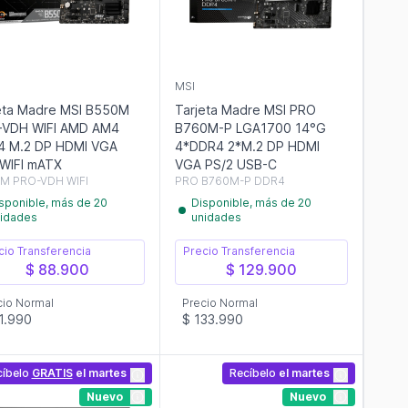
MSI
eta Madre MSI B550M
Tarjeta Madre MSI PRO
-VDH WIFI AMD AM4
B760M-P LGA1700 14°G
4 M.2 DP HDMI VGA
4*DDR4 2*M.2 DP HDMI
WIFI mATX
VGA PS/2 USB-C
M PRO-VDH WIFI
PRO B760M-P DDR4
sponible, más de 20
Disponible, más de 20
idades
unidades
cio Transferencia
Precio Transferencia
$ 88.900
$ 129.900
cio Normal
Precio Normal
1.990
$ 133.990
cíbelo
GRATIS
el martes
Recíbelo
el martes
Nuevo
Nuevo