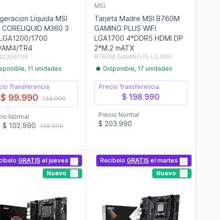
MSI
igeracion Líquida MSI
Tarjeta Madre MSI B760M
 CORELIQUID M360 3
GAMING PLUS WIFI
 LGA1200/1700
LGA1700 4*DDR5 HDMI DP
/AM4/TR4
2*M.2 mATX
42306734
B760M GAMING PLUS WIFI
sponible, 11 unidades
Disponible, 17 unidades
cio Transferencia
Precio Transferencia
$ 198.990
$ 99.990
134.990
Precio Normal
cio Normal
$ 203.990
$ 102.990
138.990
cíbelo
GRATIS
el jueves
Recíbelo
GRATIS
el martes
Nuevo
Nuevo