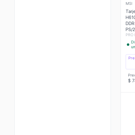
MSI
Tarj
H61
DDR
PS/
PRO 
Di
u
Pre
Pre
$ 7