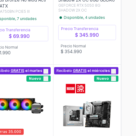
GEFORCE RTX 5050 8G
 ATX
SHADOW 2X OC
A750BN PCIE5 III
Disponible, 4 unidades
sponible, 7 unidades
Precio Transferencia
cio Transferencia
$ 345.990
$ 69.990
Precio Normal
cio Normal
$ 354.990
1.990
cíbelo
GRATIS
el martes
Recíbelo
GRATIS
el miércoles
Nuevo
Nuevo
rras 35.000