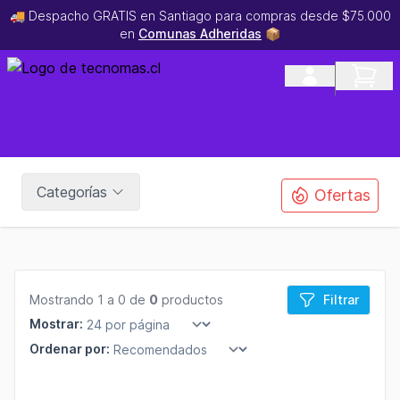
🚚 Despacho GRATIS en Santiago para compras desde $75.000
en
Comunas Adheridas
📦
Categorías
Ofertas
Mostrando 1 a 0 de
0
productos
Filtrar
Mostrar:
Ordenar por: