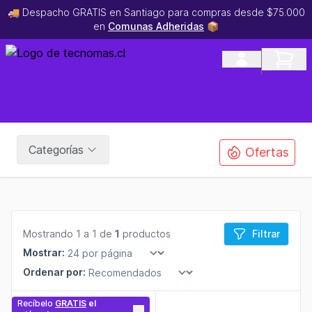
🚚 Despacho GRATIS en Santiago para compras desde $75.000
en
Comunas Adheridas
📦
Categorías
Ofertas
Mostrando 1 a 1 de
1
productos
Filtrar
Mostrar:
Ordenar por:
Recíbelo
GRATIS
el