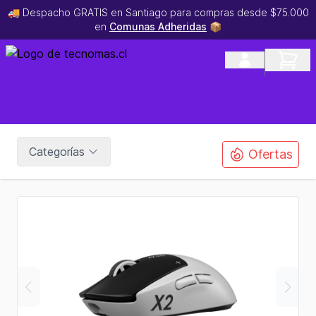
🚚 Despacho GRATIS en Santiago para compras desde $75.000
en
Comunas Adheridas
📦
Categorías
Ofertas