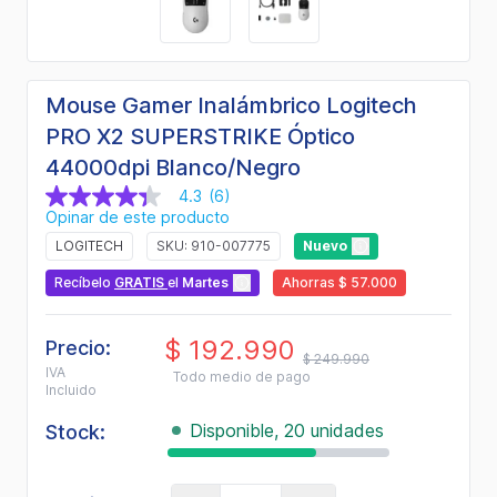
Mouse Gamer Inalámbrico Logitech
PRO X2 SUPERSTRIKE Óptico
44000dpi Blanco/Negro
4.3
(6)
4.3
Opinar de este producto
de
5
LOGITECH
SKU: 910-007775
Nuevo
estrellas,
valor
Recíbelo
GRATIS
el
Martes
Ahorras $ 57.000
medio
de
valoración.
$ 192.990
Read
Precio:
$ 249.990
6
IVA
Todo medio de pago
Reviews.
Incluido
Enlace
en
Disponible, 20 unidades
Stock:
la
misma
página.