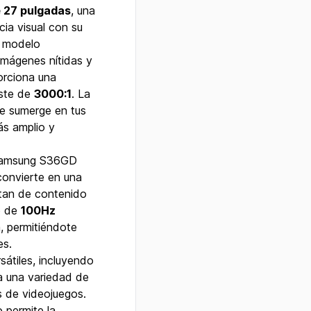
 27 pulgadas
, una
cia visual con su
, modelo
imágenes nítidas y
rciona una
aste de
3000:1
. La
te sumerge en tus
ás amplio y
 Samsung S36GD
convierte en una
utan de contenido
o de
100Hz
, permitiéndote
es.
átiles, incluyendo
n a una variedad de
 de videojuegos.
 permite la