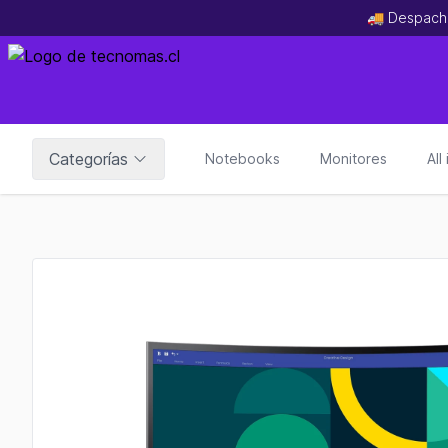
🚚 Despach
Categorías
Notebooks
Monitores
All