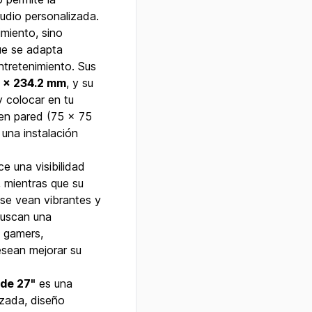
udio personalizada.
miento, sino
ue se adapta
ntretenimiento. Sus
2 x 234.2 mm
, y su
y colocar en tu
en pared (75 x 75
 una instalación
ce una visibilidad
 mientras que su
 se vean vibrantes y
buscan una
a gamers,
esean mejorar su
de 27"
es una
zada, diseño