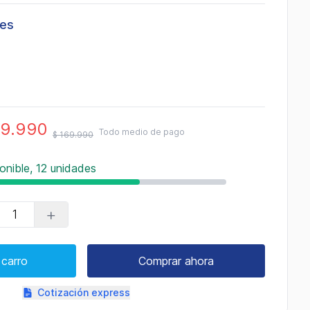
les
49.990
Todo medio de pago
$ 169.990
onible, 12 unidades
+
 carro
Comprar ahora
Cotización express