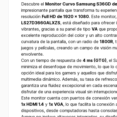
Descubre el
Monitor Curvo Samsung S36GD de
impresionante pantalla que transforma tu experien
resolución
Full HD de 1920 x 1080
. Este monitor
LS27D366GALXZS
, está diseñado para ofrecer 
vibrantes, gracias a su panel de tipo
VA
que propo
excelente reproducción del color y un alto contr
curvatura de la pantalla, con un radio de
1800R
, 
juegos y películas, creando un campo de visión m
envolvente.
Con un tiempo de respuesta de
4 ms (GTG)
, el
minimiza el desenfoque de movimiento, lo que lo 
opción ideal para los gamers y aquellos que disfr
multimedia dinámico. Además, su tasa de refresc
garantiza una fluidez excepcional en cada escena
disfrutar de una experiencia visual sin interrupcion
Este monitor cuenta con puertos de conexión vers
1x HDMI 1.4
y
1x VGA
, lo que facilita la conexió
dispositivos, desde computadoras hasta consolas
Aunque no incluye altavoces integrados, su diseño