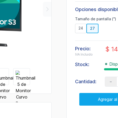
de
valoración.
Opciones disponib
Read
12
Reviews.
Tamaño de pantalla (")
Enlace
en
24
27
la
misma
página.
$ 1
Precio:
IVA Incluido
Disp
Stock:
-
Cantidad:
Agregar al