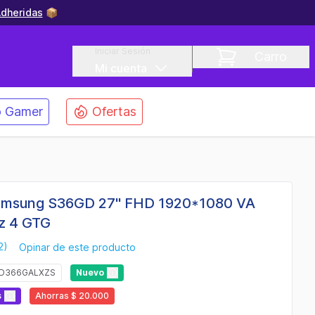
dheridas
📦
Iniciar Sesión
Carro
Mi cuenta
 Gamer
Ofertas
Samsung S36GD 27" FHD 1920*1080 VA
z 4 GTG
2)
Opinar de este producto
7D366GALXZS
Nuevo
s
Ahorras $ 20.000