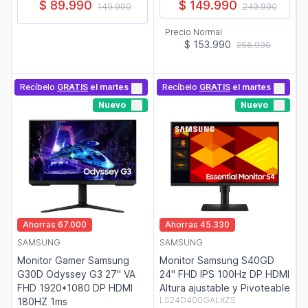
$ 89.990
$ 149.990
149.990
249.990
Precio Normal
$ 153.990
256.990
Recíbelo
GRATIS
el martes
Recíbelo
GRATIS
el martes
Nuevo
Nuevo
Ahorras 67.000
Ahorras 45.330
SAMSUNG
SAMSUNG
Monitor Gamer Samsung
Monitor Samsung S40GD
G30D Odyssey G3 27" VA
24" FHD IPS 100Hz DP HDMI
FHD 1920*1080 DP HDMI
Altura ajustable y Pivoteable
LS24D400GALXZS
180HZ 1ms