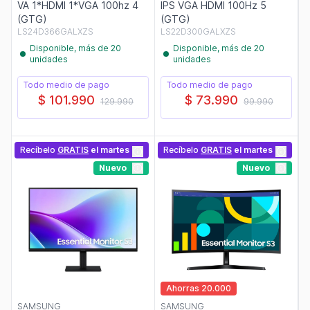
VA 1*HDMI 1*VGA 100hz 4
IPS VGA HDMI 100Hz 5
(GTG)
(GTG)
LS24D366GALXZS
LS22D300GALXZS
Disponible, más de 20
Disponible, más de 20
unidades
unidades
Todo medio de pago
Todo medio de pago
$ 101.990
$ 73.990
129.990
99.990
Recíbelo
GRATIS
el martes
Recíbelo
GRATIS
el martes
Nuevo
Nuevo
Ahorras 20.000
SAMSUNG
SAMSUNG