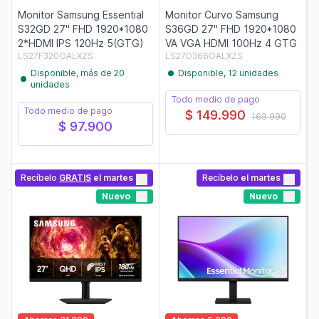
Monitor Samsung Essential
Monitor Curvo Samsung
S32GD 27" FHD 1920*1080
S36GD 27" FHD 1920*1080
2*HDMI IPS 120Hz 5(GTG)
VA VGA HDMI 100Hz 4 GTG
LS27F320GALXZS
LS27D366GALXZS
Disponible, más de 20
Disponible, 12 unidades
unidades
Todo medio de pago
Todo medio de pago
$ 149.990
169.990
$ 97.900
Recíbelo
GRATIS
el martes
Recíbelo
el martes
Nuevo
Nuevo