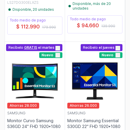
LS27DG300ELXZS
Disponible, más de 20
unidades
Disponible, 20 unidades
Todo medio de pago
Todo medio de pago
$ 94.660
$ 112.990
139.990
179.990
Recíbelo
GRATIS
el martes
Recíbelo
el jueves
Nuevo
Nuevo
Ahorras 28.000
Ahorras 26.000
SAMSUNG
SAMSUNG
Monitor Curvo Samsung
Monitor Samsung Essential
S36GD 24" FHD 1920*1080
S30GD 22" FHD 1920*1080