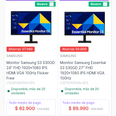
Nuevo
Nuevo
Ahorras 37.090
Ahorras 50.000
SAMSUNG
SAMSUNG
Monitor Samsung S3 S30GD
Monitor Samsung Essential
24" FHD 1920*1080 IPS
S3 S30GD 27" FHD
HDMI VGA 100Hz Flicker
1920*1080 IPS HDMI VGA
Free
100Hz
LS24D300GALXZS
LS27D300GALXZS
Disponible, más de 20
Disponible, más de 20
unidades
unidades
Todo medio de pago
Todo medio de pago
$ 82.900
$ 89.990
119.990
139.990