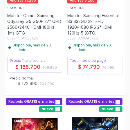
Ahorras 31.290
Ahorras 5.200
SAMSUNG
SAMSUNG
Monitor Gamer Samsung
Monitor Samsung Essential
Odyssey G5 G50F 27" QHD
S3 S32GD 22" FHD
2560*2440 HDMI 180Hz
1920*1080 IPS 2*HDMI
1ms GTG
120Hz 5 (GTG)
LS27FG500ELXZS
LS22F320GALXZS
Disponible, más de 20
Disponible, más de 20
unidades
unidades
Precio Transferencia
Todo medio de pago
$ 168.700
$ 74.790
199.990
79.990
Precio Normal
$ 172.990
204.990
Recíbelo
GRATIS
el martes
Recíbelo
GRATIS
el martes
Nuevo
Nuevo