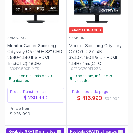
Ahorras 183.000
SAMSUNG
SAMSUNG
Monitor Gamer Samsung
Monitor Samsung Odyssey
Odyssey G5 G50F 32" QHD
G7 G70D 27" 4K
2540*1440 IPS HDMI
3840*2160 IPS DP HDMI
1ms(GTG) 180Hz
144Hz 1ms(GTG)
LS32FG500ELXZS
LS27DG700ELXZS
Disponible, más de 20
Disponible, más de 20
unidades
unidades
Precio Transferencia
Todo medio de pago
$ 230.990
$ 416.990
599.990
Precio Normal
$ 236.990
Recíbelo
GRATIS
el martes
Recíbelo
GRATIS
el martes