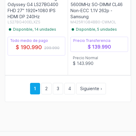
Odyssey G4 LS27BG400
5600MHz SO-DIMM CL46
FHD 27" 1920*1080 IPS
Non-ECC 1.1V 262p -
HDMI DP 240Hz
Samsung
LS27BG400ELXZS
M425R1GB4BB0-CWMOL
Disponible, 14 unidades
Disponible, 5 unidades
Todo medio de pago
Precio Transferencia
$ 139.990
$ 190.990
299.990
Precio Normal
$ 143.990
1
2
3
4
Siguiente ›