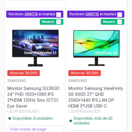
Recíbelo
GRATIS
el martes
Recíbelo
GRATIS
el martes
Nuevo
Nuevo
Ahorras 26.000
Ahorras 30.090
SAMSUNG
SAMSUNG
Monitor Samsung SG36GD
Monitor Samsung ViewFinity
24" FHD 1920*1080 IPS
S6 S60D 27" QHD
2*HDMI 120Hz 5ms (GTG)
2560*1440 IPS LAN DP
Eye Saver
HDMI 3*USB USB-C
LS24F320GALXZS
LS27D600UALXZS
Disponible, 9 unidades
Disponible, más de 20
unidades
Todo medio de pago