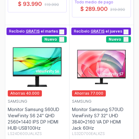
Todo medio de pago
$ 93.990
119.990
$ 289.900
319.990
Recíbelo
GRATIS
el martes
Recíbelo
GRATIS
el jueves
Nuevo
Nuevo
Ahorras 40.000
Ahorras 77.000
SAMSUNG
SAMSUNG
Monitor Samsung S60UD
Monitor Samsung S70UD
ViewFinity S6 24" QHD
ViewFinity S7 32" UHD
2560*1440 IPS DP HDMI
3840*2160 VA DP HDMI
HUB-USB100Hz
Jack 60Hz
LS24D600UALXZS
LS32D700EALXZS