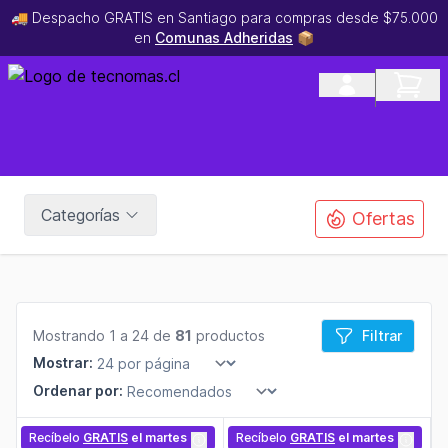
🚚 Despacho GRATIS en Santiago para compras desde $75.000
en
Comunas Adheridas
📦
Categorías
Ofertas
Mostrando 1 a 24 de
81
productos
Filtrar
Mostrar:
Ordenar por:
Recíbelo
GRATIS
el martes
Recíbelo
GRATIS
el martes