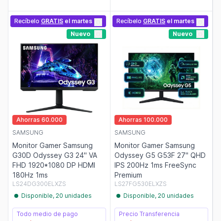
Recíbelo
GRATIS
el martes
Recíbelo
GRATIS
el martes
Nuevo
Nuevo
Ahorras 60.000
Ahorras 100.000
SAMSUNG
SAMSUNG
Monitor Gamer Samsung
Monitor Gamer Samsung
G30D Odyssey G3 24" VA
Odyssey G5 G53F 27" QHD
FHD 1920*1080 DP HDMI
IPS 200Hz 1ms FreeSync
180Hz 1ms
Premium
LS24DG300ELXZS
LS27FG530ELXZS
Disponible, 20 unidades
Disponible, 20 unidades
Todo medio de pago
Precio Transferencia