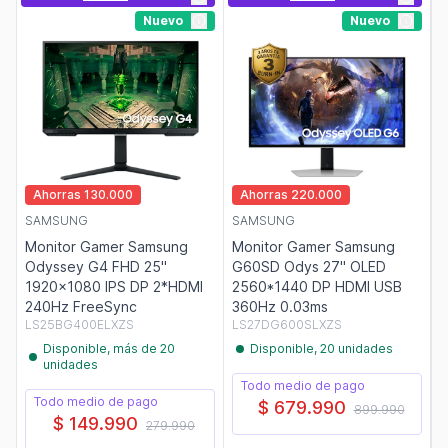
Nuevo
Nuevo
Ahorras 130.000
Ahorras 220.000
SAMSUNG
SAMSUNG
Monitor Gamer Samsung
Monitor Gamer Samsung
Odyssey G4 FHD 25"
G60SD Odys 27" OLED
1920x1080 IPS DP 2*HDMI
2560*1440 DP HDMI USB
240Hz FreeSync
360Hz 0.03ms
LS25BG400ELXZS
LS27DG600SLXZS
Disponible, más de 20
Disponible, 20 unidades
unidades
Todo medio de pago
Todo medio de pago
$ 679.990
899.990
$ 149.990
279.990