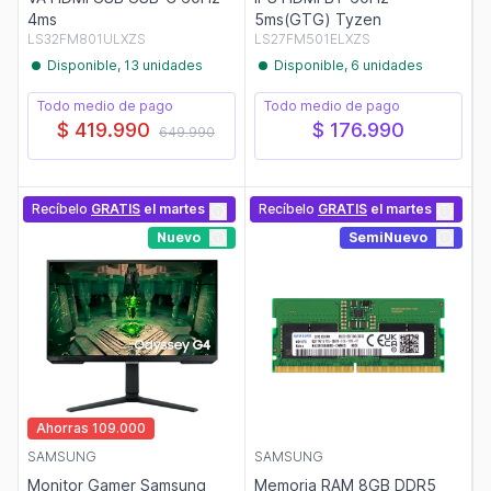
4ms
5ms(GTG) Tyzen
LS32FM801ULXZS
LS27FM501ELXZS
Disponible, 13 unidades
Disponible, 6 unidades
Todo medio de pago
Todo medio de pago
$ 419.990
$ 176.990
649.990
Recíbelo
GRATIS
el martes
Recíbelo
GRATIS
el martes
Nuevo
SemiNuevo
Ahorras 109.000
SAMSUNG
SAMSUNG
Monitor Gamer Samsung
Memoria RAM 8GB DDR5