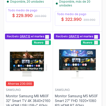
Disponible, 20 unidades
Disponible, más de 20
unidades
Todo medio de pago
Todo medio de pago
$ 229.990
269.990
$ 322.990
399.990
Recíbelo
GRATIS
el martes
Recíbelo
GRATIS
el martes
Nuevo
Nuevo
Ahorras 230.000
SAMSUNG
SAMSUNG
Monitor Samsung M8 M80F
Monitor Samsung M5 M50F
32" Smart TV 4K 3840*2160
Smart 27" FHD 1920*1080
VA HDMI USB USB-C 60Hz
IPS HDMI BT 60Hz