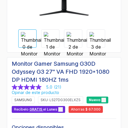
Monitor Gamer Samsung G30D
Odyssey G3 27" VA FHD 1920*1080
DP HDMI 180HZ 1ms
5.0
(21)
5.0
Opinar de este producto
de
5
SAMSUNG
SKU: LS27DG300ELXZS
Nuevo
estrellas,
valor
Recíbelo
GRATIS
el
Lunes
Ahorras $ 67.000
medio
de
valoración.
Read
Opciones disponibles