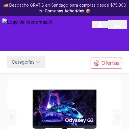
🚚 Despacho GRATIS en Santiago para compras desde $75.000
en
Comunas Adheridas
📦
Categorías
Ofertas