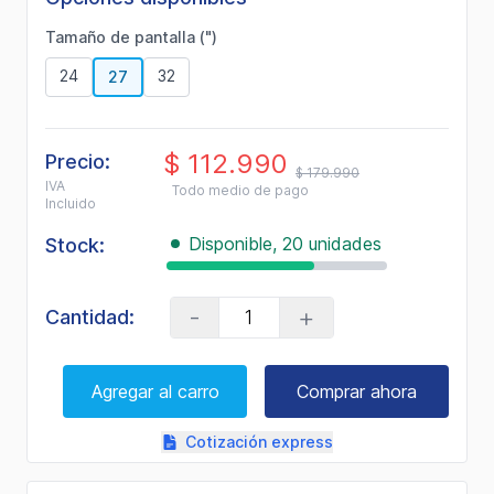
21
Reviews.
Tamaño de pantalla (")
Enlace
en
24
32
27
la
misma
página.
$ 112.990
Precio:
$ 179.990
IVA
Todo medio de pago
Incluido
Disponible, 20 unidades
Stock:
-
+
Cantidad:
Agregar al carro
Comprar ahora
Cotización express