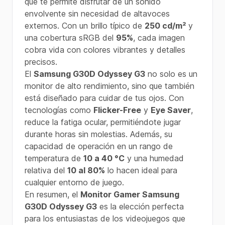
que te permite disfrutar de un sonido
envolvente sin necesidad de altavoces
externos. Con un brillo típico de
250 cd/m²
y
una cobertura sRGB del
95%
, cada imagen
cobra vida con colores vibrantes y detalles
precisos.
El
Samsung G30D Odyssey G3
no solo es un
monitor de alto rendimiento, sino que también
está diseñado para cuidar de tus ojos. Con
tecnologías como
Flicker-Free
y
Eye Saver
,
reduce la fatiga ocular, permitiéndote jugar
durante horas sin molestias. Además, su
capacidad de operación en un rango de
temperatura de
10 a 40 °C
y una humedad
relativa del
10 al 80%
lo hacen ideal para
cualquier entorno de juego.
En resumen, el
Monitor Gamer Samsung
G30D Odyssey G3
es la elección perfecta
para los entusiastas de los videojuegos que