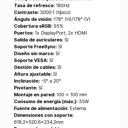
Tasa de refresco:
180Hz
Contraste:
3000:1 (típico)
Ángulo de visión:
178° (H)/178° (V)
Cobertura sRGB:
95%
Puertos:
1x DisplayPort, 2x HDMI
Salida de auriculares:
Sí
Soporte FreeSync:
Sí
Diseño sin marco:
Sí
Soporte VESA:
Sí
Gestión de cables:
Sí
Altura ajustable:
Sí
Inclinación:
-5° a 20°
Pivotante:
Sí
Montaje en pared:
100 x 100 mm
Consumo de energía (máx.):
35W
Fuente de alimentación:
Externa
Dimensiones con soporte:
618.2x520.6x234.2mm