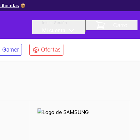
dheridas
📦
Iniciar Sesión
Carro
Mi cuenta
 Gamer
Ofertas