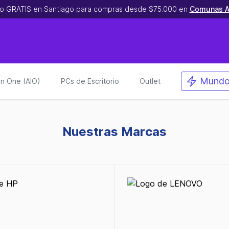
o GRATIS en Santiago para compras desde $75.000 en
Comunas A
Mundo
 in One (AIO)
PCs de Escritorio
Outlet
Nuestras Marcas