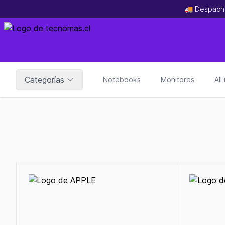
🚚 Despach
Categorías
Notebooks
Monitores
All